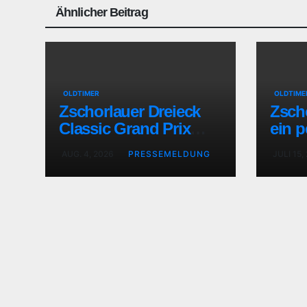
Ähnlicher Beitrag
OLDTIMER
OLDTIME
Zschorlauer Dreieck
Zsch
Classic Grand Prix
ein p
erhöhte die Vorfreude
Moto
AUG. 4, 2026
PRESSEMELDUNG
JULI 15,
aufs nächste Jubiläum