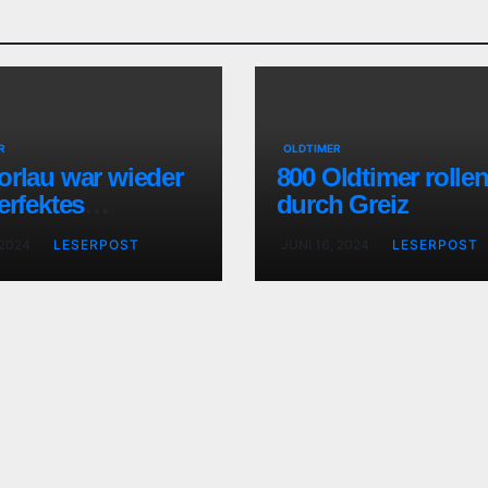
R
OLDTIMER
orlau war wieder
800 Oldtimer rolle
erfektes
durch Greiz
rsport-Fest
 2024
LESERPOST
JUNI 16, 2024
LESERPOST