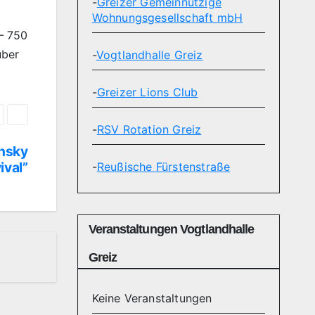
-
Greizer Gemeinnützige
Wohnungsgesellschaft mbH
 – 750
über
-
Vogtlandhalle Greiz
-
Greizer Lions Club
-
RSV Rotation Greiz
insky
ival”
-
Reußische Fürstenstraße
Veranstaltungen Vogtlandhalle
Greiz
Keine Veranstaltungen