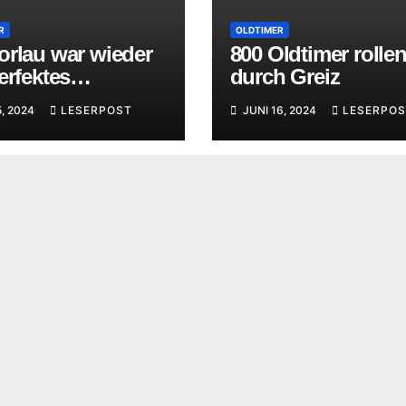
R
OLDTIMER
orlau war wieder
800 Oldtimer rolle
erfektes
durch Greiz
rsport-Fest
5, 2024
LESERPOST
JUNI 16, 2024
LESERPOS