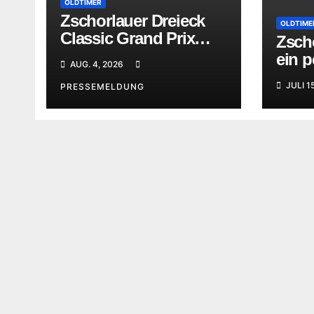
OLDTIMER
Zschorlauer Dreieck
OLDTIME
Classic Grand Prix
Zsch
erhöhte die Vorfreude
ein p
AUG. 4, 2026
aufs nächste Jubiläum
Moto
JULI 1
PRESSEMELDUNG