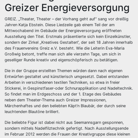
Greizer Energieversorgung
GREIZ. „Theater, Theater – der Vorhang geht auf“ sang vor dreißig
Jahren Katja Ebstein. Diese Liedzeile gab einem Teil der am
Mittwochabend im Gebäude der Energieversorgung eröffneten
Ausstellung den Titel. Erstmals präsentierte sich kein Einzelkünstler,
sondern der Zirkel „Kreatives Gestalten“, der seit 18 Jahren innerhalb
des Frauenvereins Greiz e.V. besteht. Wie die Leiterin Eva-Maria
Großwig betont, treffe man sich alle vierzehn Tage, um sich in
geselliger Runde kreativ und eigenschöpferisch zu betätigen.
Die in der Gruppe erstellten Themen würden dann nach eigenen
Entwürfen gestaltet und künstlerisch umgesetzt. Dabei entstanden
Arbeiten in verschiedenen textilen Techniken, so etwa in freier
Stickerei, in Gespinstfaser-oder Schnurapplikation und Nadeltechnik.
So findet man im Erdgeschoss und der 1. Etage des Gebäudes
neben dem Theater-Thema auch Greizer Impressionen,
Märchenhaftes und den beliebten Käpt’n Blaubär, der durch seine
leuchtenden Blautöne brilliert.
Die beliebte Figur ist dabei nicht aus Seemannsgarn gesponnen,
sondern mittels Nadelfilztechnik gefertigt. Nach Ausstellungsende
im Februar 2012 werden die Frauen der Kreativgruppe diese kleinen