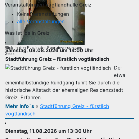
Veranstaltungen Vogtlandhalle Greiz
Keine Veranstaltungen
alle Veranstaltungen
Was ist los in Greiz
Blick in den Flur in der Energieversorgung
Samstag, 08.08.2026 um 14:00 Uhr
Greiz
Stadtführung Greiz – fürstlich vogtländisch
Der
etwa
eineinhalbstündige Rundgang führt Sie durch die
historische Altstadt der ehemaligen Residenzstadt
Greiz. Erfahren...
Mehr Info`s
»
Stadtführung Greiz - fürstlich
vogtländisch
Dienstag, 11.08.2026 um 13:30 Uhr