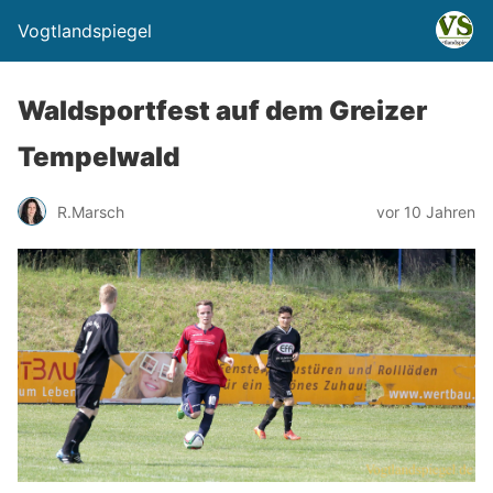
Vogtlandspiegel
Waldsportfest auf dem Greizer
Tempelwald
R.Marsch
vor 10 Jahren