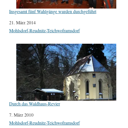
Insgesamt fünf Wahlgänge wurden durchgeführt
Datum
21. März 2014
In Bezug auf
Mohlsdorf-Reudnitz-Teichwoframsdorf
Durch das Waldhaus-Revier
Datum
7. März 2010
In Bezug auf
Mohlsdorf-Reudnitz-Teichwoframsdorf