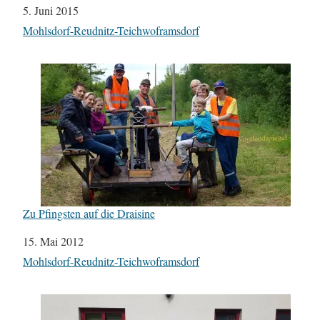
Datum
5. Juni 2015
In Bezug auf
Mohlsdorf-Reudnitz-Teichwoframsdorf
Zu Pfingsten auf die Draisine
Datum
15. Mai 2012
In Bezug auf
Mohlsdorf-Reudnitz-Teichwoframsdorf