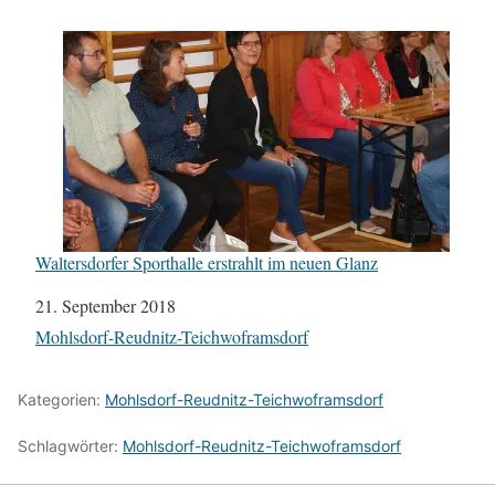
Waltersdorfer Sporthalle erstrahlt im neuen Glanz
Datum
21. September 2018
In Bezug auf
Mohlsdorf-Reudnitz-Teichwoframsdorf
Kategorien:
Mohlsdorf-Reudnitz-Teichwoframsdorf
Schlagwörter:
Mohlsdorf-Reudnitz-Teichwoframsdorf