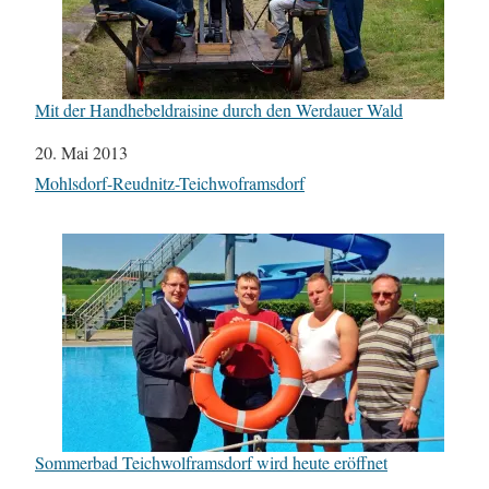
Mit der Handhebeldraisine durch den Werdauer Wald
Datum
20. Mai 2013
In Bezug auf
Mohlsdorf-Reudnitz-Teichwoframsdorf
Sommerbad Teichwolframsdorf wird heute eröffnet