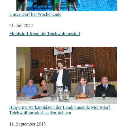
Unser Dorf hat Wochenende
Datum
21. Juli 2022
In Bezug auf
Mohlsdorf-Reudnitz-Teichwoframsdorf
Bürgermeisterkandidaten der Landgemeinde Mohlsdorf-
Teichwolframsdorf stellen sich vor
Datum
11. September 2013