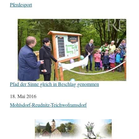
In Bezug auf
Pferdesport
Pfad der Sinne gleich in Beschlag genommen
Datum
18. Mai 2016
In Bezug auf
Mohlsdorf-Reudnitz-Teichwoframsdorf