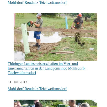
In Bezug auf
Mohlsdorf-Reudnitz-Teichwoframsdorf
Thüringer Landesmeisterschaften im Vier- und
Einspännerfahren in der Landgemeinde Mohlsdorf-
Teichwolframsdorf
Datum
31. Juli 2013
In Bezug auf
Mohlsdorf-Reudnitz-Teichwoframsdorf