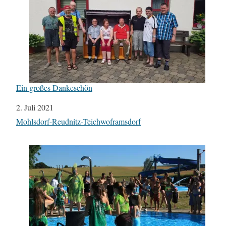
Ein großes Dankeschön
Datum
2. Juli 2021
In Bezug auf
Mohlsdorf-Reudnitz-Teichwoframsdorf