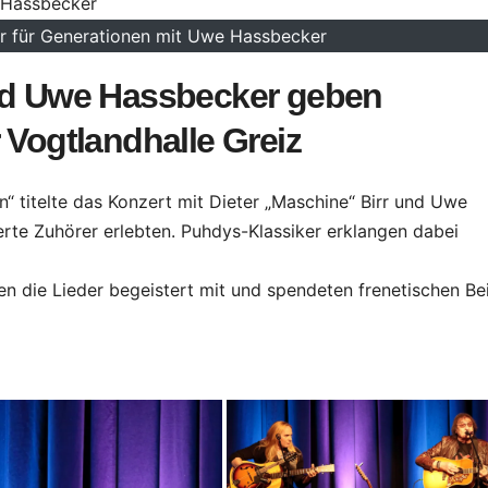
er für Generationen mit Uwe Hassbecker
und Uwe Hassbecker geben
 Vogtlandhalle Greiz
n“ titelte das Konzert mit Dieter „Maschine“ Birr und Uwe
te Zuhörer erlebten. Puhdys-Klassiker erklangen dabei
en die Lieder begeistert mit und spendeten frenetischen Beif