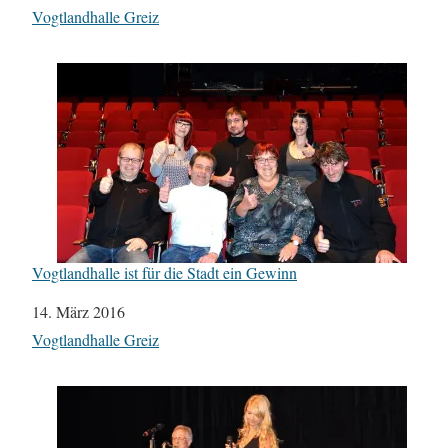
In Bezug auf
Vogtlandhalle Greiz
Vogtlandhalle ist für die Stadt ein Gewinn
Datum
14. März 2016
In Bezug auf
Vogtlandhalle Greiz