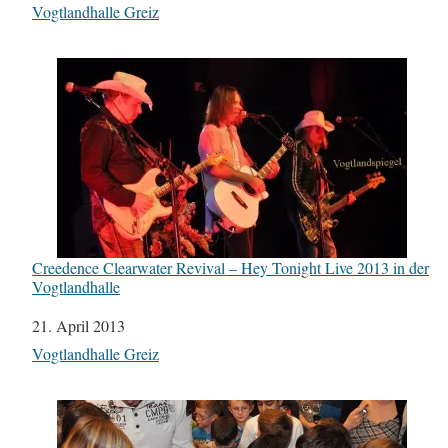
In Bezug auf
Vogtlandhalle Greiz
Creedence Clearwater Revival – Hey Tonight Live 2013 in der
Vogtlandhalle
Datum
21. April 2013
In Bezug auf
Vogtlandhalle Greiz