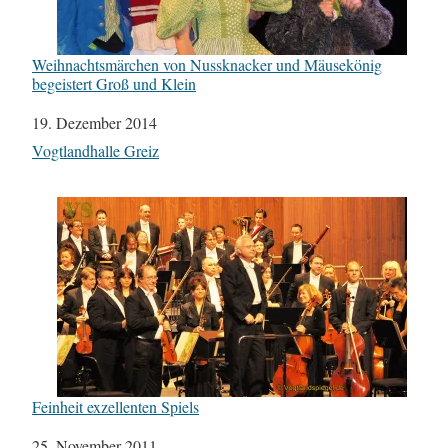
Weihnachtsmärchen von Nussknacker und Mäusekönig
begeistert Groß und Klein
Datum
19. Dezember 2014
In Bezug auf
Vogtlandhalle Greiz
Feinheit exzellenten Spiels
Datum
25. November 2011