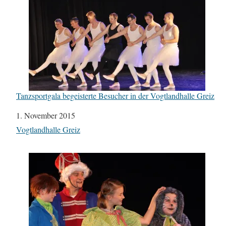
Tanzsportgala begeisterte Besucher in der Vogtlandhalle Greiz
Datum
1. November 2015
In Bezug auf
Vogtlandhalle Greiz