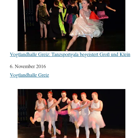
Vogtlandhalle Greiz: Tanzsportgala begeistert Groß und Klein
Datum
6. November 2016
In Bezug auf
Vogtlandhalle Greiz