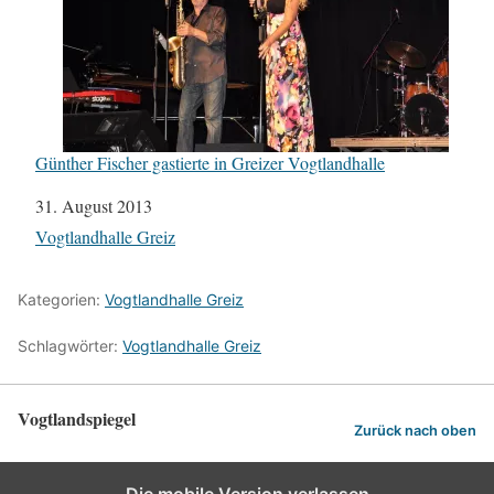
Günther Fischer gastierte in Greizer Vogtlandhalle
Datum
31. August 2013
In Bezug auf
Vogtlandhalle Greiz
Kategorien:
Vogtlandhalle Greiz
Schlagwörter:
Vogtlandhalle Greiz
Vogtlandspiegel
Zurück nach oben