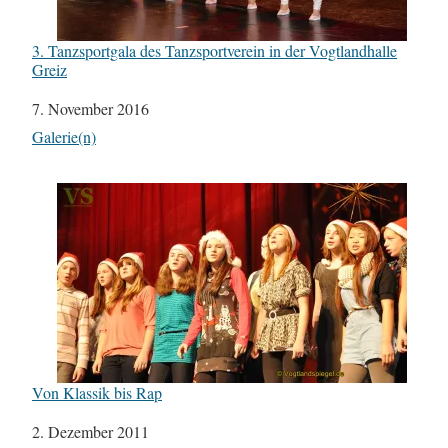
3. Tanzsportgala des Tanzsportverein in der Vogtlandhalle
Greiz
Datum
7. November 2016
In Bezug auf
Galerie(n)
Von Klassik bis Rap
Datum
2. Dezember 2011