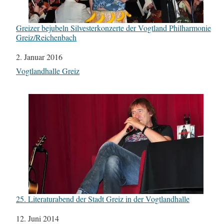
Greizer bejubeln Silvesterkonzerte der Vogtland Philharmonie
Greiz/Reichenbach
Datum
2. Januar 2016
In Bezug auf
Vogtlandhalle Greiz
25. Literaturabend der Stadt Greiz in der Vogtlandhalle
Datum
12. Juni 2014