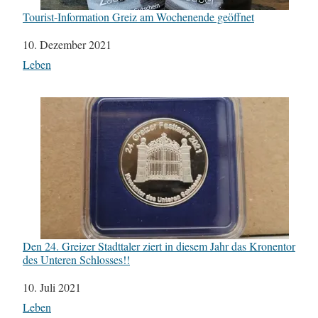
Tourist-Information Greiz am Wochenende geöffnet
Datum
10. Dezember 2021
In Bezug auf
Leben
Den 24. Greizer Stadttaler ziert in diesem Jahr das Kronentor
des Unteren Schlosses!!
Datum
10. Juli 2021
In Bezug auf
Leben