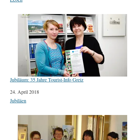
Jubiläum: 35 Jahre Tourist-Info Greiz
Datum
24. April 2018
In Bezug auf
Jubiläen