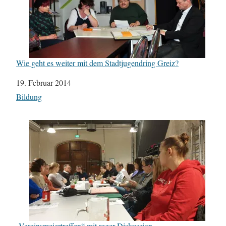
Wie geht es weiter mit dem Stadtjugendring Greiz?
Datum
19. Februar 2014
In Bezug auf
Bildung
„Vereinsmeiertreffen“ mit reger Diskussion