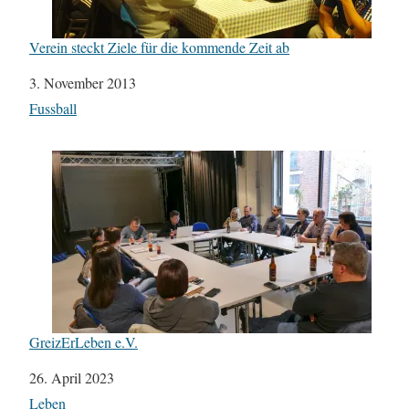
Verein steckt Ziele für die kommende Zeit ab
Datum
3. November 2013
In Bezug auf
Fussball
GreizErLeben e.V.
Datum
26. April 2023
In Bezug auf
Leben