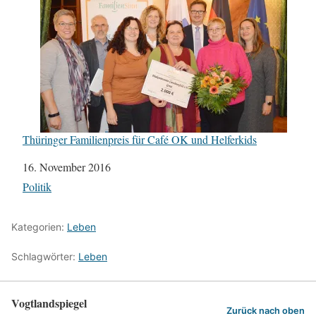
Thüringer Familienpreis für Café OK und Helferkids
Datum
16. November 2016
In Bezug auf
Politik
Kategorien:
Leben
Schlagwörter:
Leben
Vogtlandspiegel
Zurück nach oben