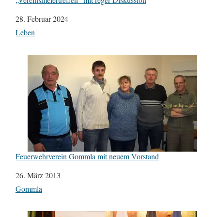
Datum
28. Februar 2024
In Bezug auf
Leben
Feuerwehrverein Gommla mit neuem Vorstand
Datum
26. März 2013
In Bezug auf
Gommla