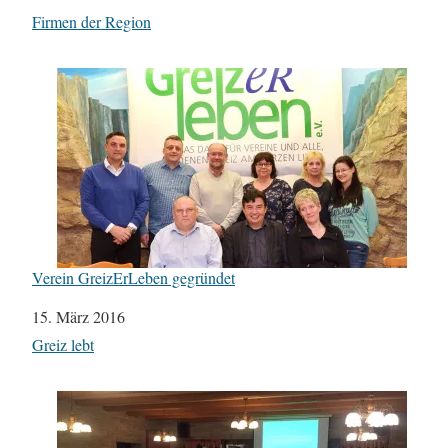
In Bezug auf
Firmen der Region
Verein GreizErLeben gegründet
Datum
15. März 2016
In Bezug auf
Greiz lebt