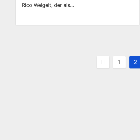
Rico Weigelt, der als…
Seitennu
1
2
der
Beiträge