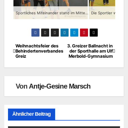
Sportliches Miteinander stand im Mittelpunkt des Turniers
Die Sportler waren v
Weihnachtsfeier des
3. Greizer Ballnacht in
Beitragsnavigation
Behindertenverbandes
der Sporthalle am Ulf
Greiz
Merbold-Gymnasium
Von
Antje-Gesine Marsch
Ähnlicher Beitrag