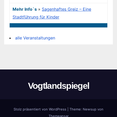
Mehr Info`s
»
Sagenhaftes Greiz – Eine
Stadtführung für Kinder
alle Veranstaltungen
Vogtlandspiegel
Stolz präsentiert von WordPress
|
Theme:
Newsup
von
Themeansar