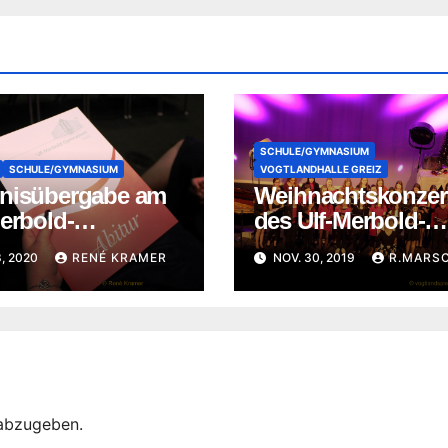
SCHULE/GYMNASIUM
SCHULE/GYMNASIUM
VOGTLANDHALLE GREIZ
nisübergabe am
Weihnachtskonzer
erbold-
des Ulf-Merbold-
asium Greiz
Gymnasiums
8, 2020
RENÉ KRAMER
NOV. 30, 2019
R.MARS
abzugeben.