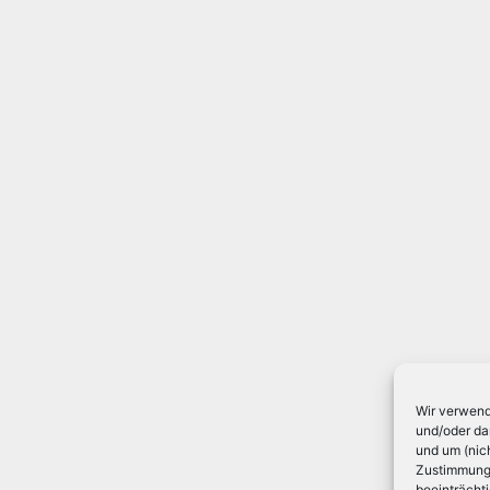
Wir verwend
und/oder da
und um (nic
Zustimmung 
beeinträcht