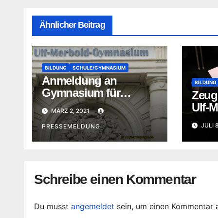
Ähnlicher Beitrag
BILDUNG
SCHULE/GYMNASIUM
Anmeldung an
BILDUNG
Gymnasium für
Zeug
Schuljahr 2021/22
Ulf-M
MÄRZ 2, 2021
Gymn
JULI 
PRESSEMELDUNG
Schreibe einen Kommentar
Du musst
angemeldet
sein, um einen Kommentar 