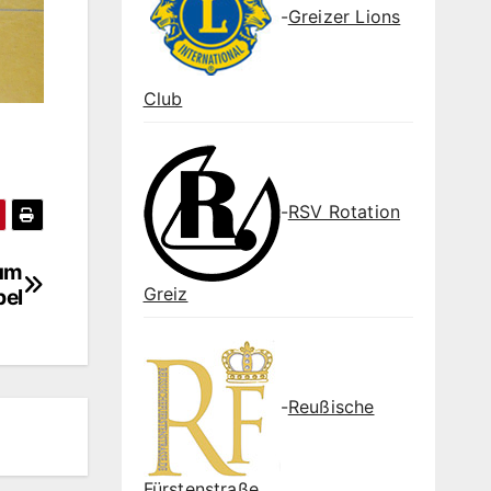
-
Greizer Lions
Club
-
RSV Rotation
rum
Greiz
bel
-
Reußische
Fürstenstraße