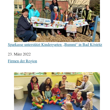
Sparkasse unterstützt Kindergarten „Bummi“ in Bad Köstritz
Datum
23. März 2022
In Bezug auf
Firmen der Region