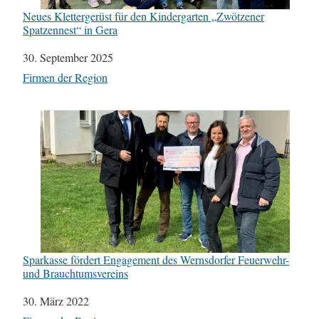
Neues Klettergerüst für den Kindergarten „Zwötzener
Spatzennest“ in Gera
Datum
30. September 2025
In Bezug auf
Firmen der Region
Sparkasse fördert Engagement des Wernsdorfer Feuerwehr-
und Brauchtumsvereins
Datum
30. März 2022