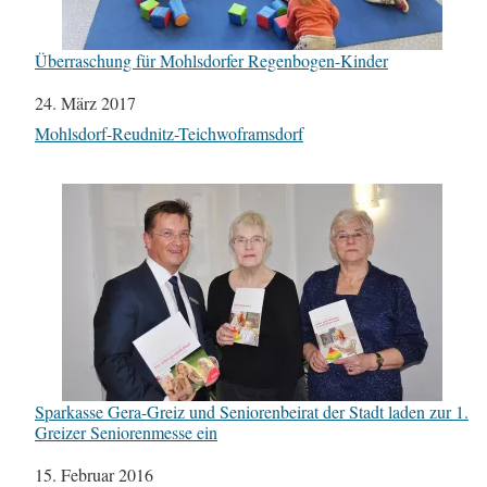
Überraschung für Mohlsdorfer Regenbogen-Kinder
Datum
24. März 2017
In Bezug auf
Mohlsdorf-Reudnitz-Teichwoframsdorf
Sparkasse Gera-Greiz und Seniorenbeirat der Stadt laden zur 1.
Greizer Seniorenmesse ein
Datum
15. Februar 2016