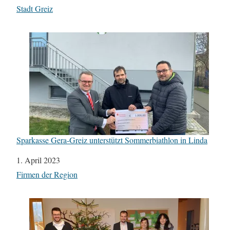
In Bezug auf
Stadt Greiz
Sparkasse Gera-Greiz unterstützt Sommerbiathlon in Linda
Datum
1. April 2023
In Bezug auf
Firmen der Region