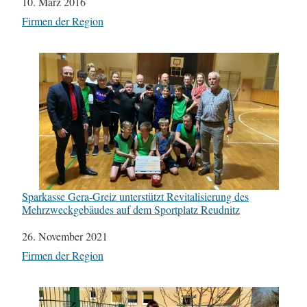
Datum
10. März 2016
In Bezug auf
Firmen der Region
Sparkasse Gera-Greiz unterstützt Revitalisierung des
Mehrzweckgebäudes auf dem Sportplatz Reudnitz
Datum
26. November 2021
In Bezug auf
Firmen der Region