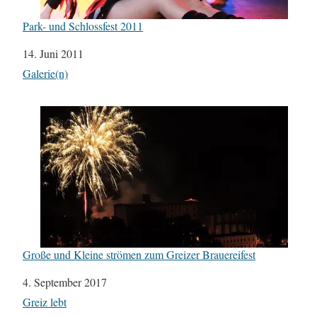
Park- und Schlossfest 2011
Datum
14. Juni 2011
In Bezug auf
Galerie(n)
Große und Kleine strömen zum Greizer Brauereifest
Datum
4. September 2017
In Bezug auf
Greiz lebt