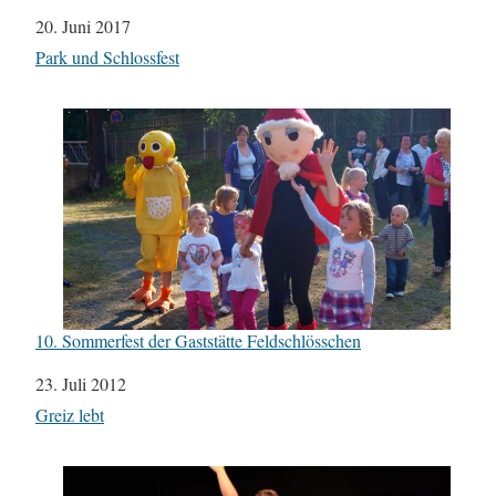
Datum
20. Juni 2017
In Bezug auf
Park und Schlossfest
10. Sommerfest der Gaststätte Feldschlösschen
Datum
23. Juli 2012
In Bezug auf
Greiz lebt