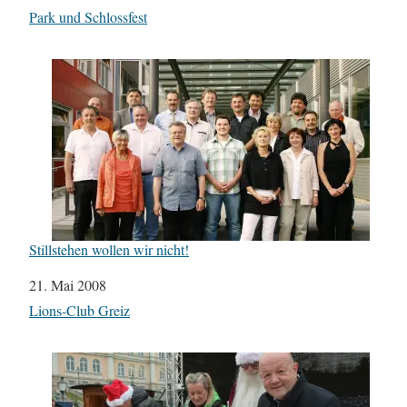
In Bezug auf
Park und Schlossfest
Stillstehen wollen wir nicht!
Datum
21. Mai 2008
In Bezug auf
Lions-Club Greiz