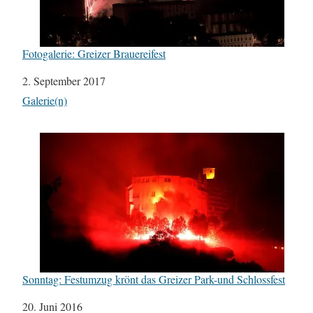
Fotogalerie: Greizer Brauereifest
Datum
2. September 2017
In Bezug auf
Galerie(n)
Sonntag: Festumzug krönt das Greizer Park-und Schlossfest
Datum
20. Juni 2016