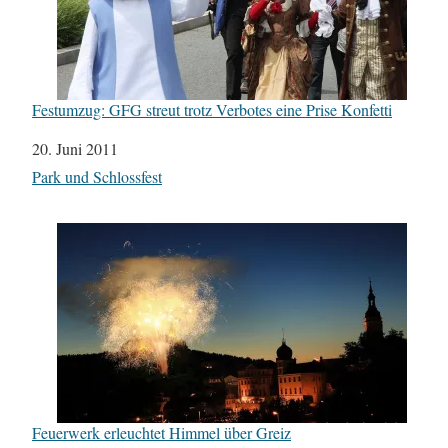
Festumzug: GFG streut trotz Verbotes eine Prise Konfetti
Datum
20. Juni 2011
In Bezug auf
Park und Schlossfest
Feuerwerk erleuchtet Himmel über Greiz