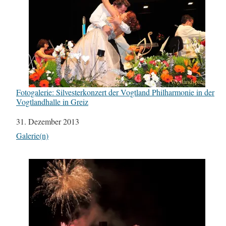
Fotogalerie: Silvesterkonzert der Vogtland Philharmonie in der
Vogtlandhalle in Greiz
Datum
31. Dezember 2013
In Bezug auf
Galerie(n)