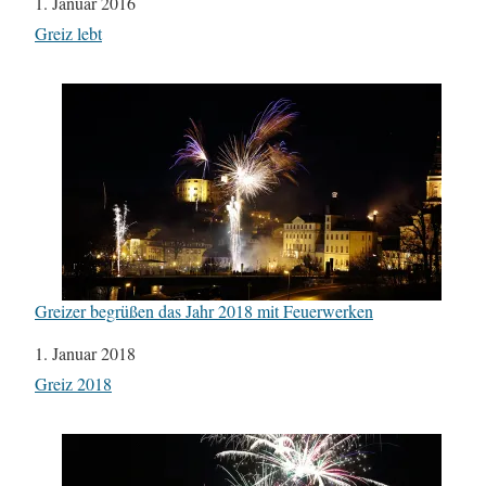
Datum
1. Januar 2016
In Bezug auf
Greiz lebt
Greizer begrüßen das Jahr 2018 mit Feuerwerken
Datum
1. Januar 2018
In Bezug auf
Greiz 2018