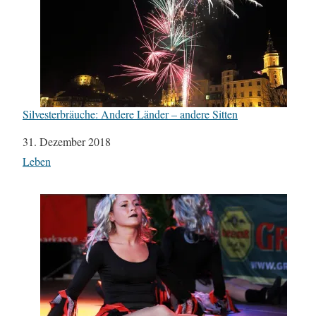
Silvesterbräuche: Andere Länder – andere Sitten
Datum
31. Dezember 2018
In Bezug auf
Leben