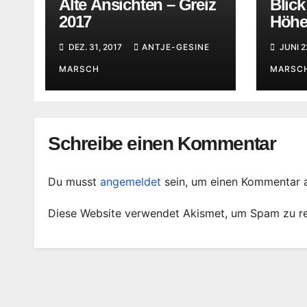
Alte Ansichten – Greiz
Blick
2017
Höhe
auf d
DEZ. 31, 2017
ANTJE-GESINE
JUNI 2
MARSCH
MARSC
Schreibe einen Kommentar
Du musst
angemeldet
sein, um einen Kommentar 
Diese Website verwendet Akismet, um Spam zu r