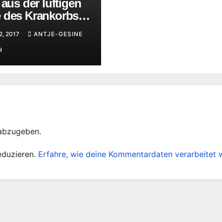
 aus der luftigen
 des Krankorbs
ie Stadt Greiz
2, 2017
ANTJE-GESINE
H
abzugeben.
eduzieren.
Erfahre, wie deine Kommentardaten verarbeitet 