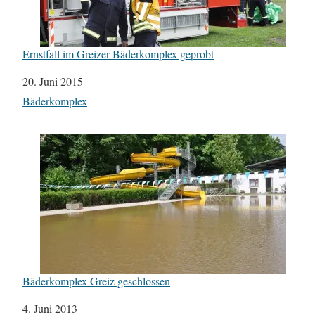
Ernstfall im Greizer Bäderkomplex geprobt
Datum
20. Juni 2015
In Bezug auf
Bäderkomplex
Bäderkomplex Greiz geschlossen
Datum
4. Juni 2013