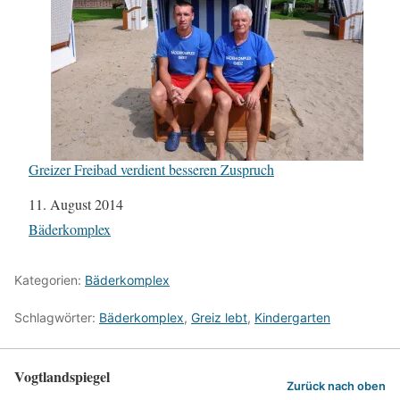
Greizer Freibad verdient besseren Zuspruch
Datum
11. August 2014
In Bezug auf
Bäderkomplex
Kategorien:
Bäderkomplex
Schlagwörter:
Bäderkomplex
,
Greiz lebt
,
Kindergarten
Vogtlandspiegel
Zurück nach oben