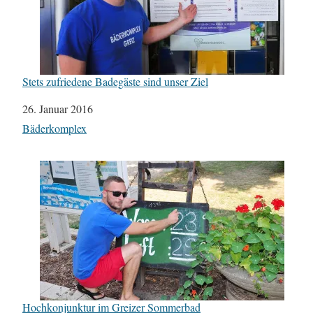
Stets zufriedene Badegäste sind unser Ziel
Datum
26. Januar 2016
In Bezug auf
Bäderkomplex
Hochkonjunktur im Greizer Sommerbad