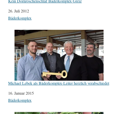
Kein Dornröschenschlaf Bäderkomplex Greiz
Datum
26. Juli 2012
In Bezug auf
Bäderkomplex
Michael Lebek als Bäderkomplex-Leiter herzlich verabschiedet
Datum
16. Januar 2015
In Bezug auf
Bäderkomplex