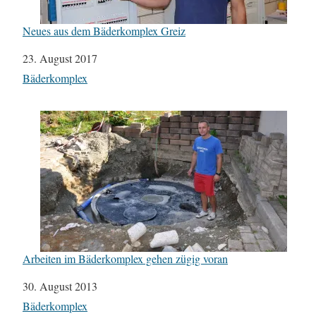
Neues aus dem Bäderkomplex Greiz
Datum
23. August 2017
In Bezug auf
Bäderkomplex
Arbeiten im Bäderkomplex gehen zügig voran
Datum
30. August 2013
In Bezug auf
Bäderkomplex