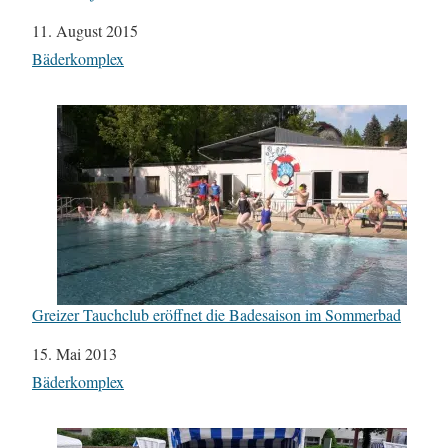
Datum
11. August 2015
In Bezug auf
Bäderkomplex
Greizer Tauchclub eröffnet die Badesaison im Sommerbad
Datum
15. Mai 2013
In Bezug auf
Bäderkomplex