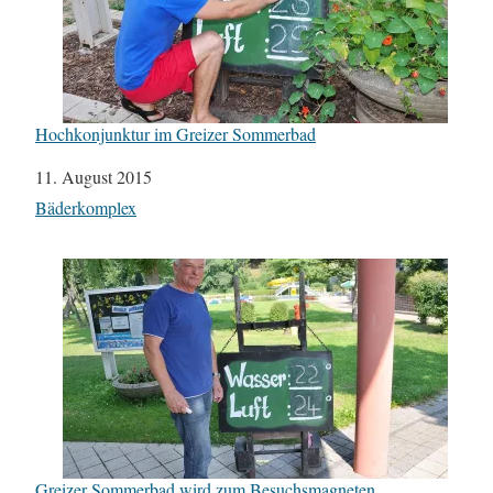
Hochkonjunktur im Greizer Sommerbad
Datum
11. August 2015
In Bezug auf
Bäderkomplex
Greizer Sommerbad wird zum Besuchsmagneten