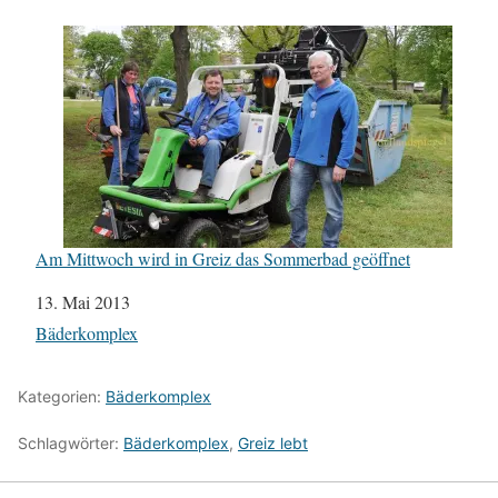
Am Mittwoch wird in Greiz das Sommerbad geöffnet
Datum
13. Mai 2013
In Bezug auf
Bäderkomplex
Kategorien:
Bäderkomplex
Schlagwörter:
Bäderkomplex
,
Greiz lebt