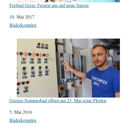
Freibad Greiz: Freuen uns auf neue Saison
Datum
10. Mai 2017
In Bezug auf
Bäderkomplex
Greizer Sommerbad öffnet am 23. Mai seine Pforten
Datum
5. Mai 2016
In Bezug auf
Bäderkomplex