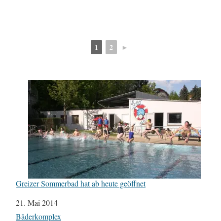
1
2
►
Greizer Sommerbad hat ab heute geöffnet
Datum
21. Mai 2014
In Bezug auf
Bäderkomplex