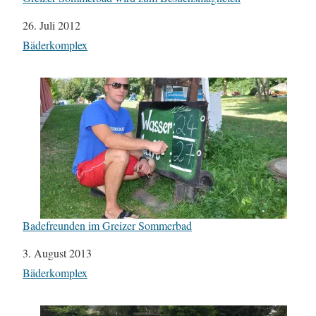
Datum
26. Juli 2012
In Bezug auf
Bäderkomplex
Badefreunden im Greizer Sommerbad
Datum
3. August 2013
In Bezug auf
Bäderkomplex