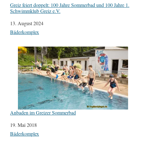
Greiz feiert doppelt: 100 Jahre Sommerbad und 100 Jahre 1.
Schwimmklub Greiz e.V.
Datum
13. August 2024
In Bezug auf
Bäderkomplex
Anbaden im Greizer Sommerbad
Datum
19. Mai 2018
In Bezug auf
Bäderkomplex