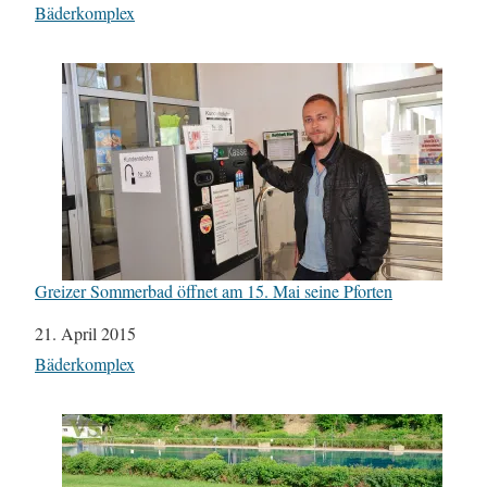
In Bezug auf
Bäderkomplex
Greizer Sommerbad öffnet am 15. Mai seine Pforten
Datum
21. April 2015
In Bezug auf
Bäderkomplex