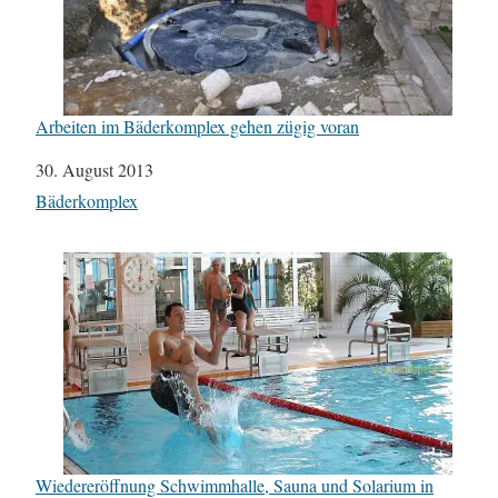
Arbeiten im Bäderkomplex gehen zügig voran
Datum
30. August 2013
In Bezug auf
Bäderkomplex
Wiedereröffnung Schwimmhalle, Sauna und Solarium in