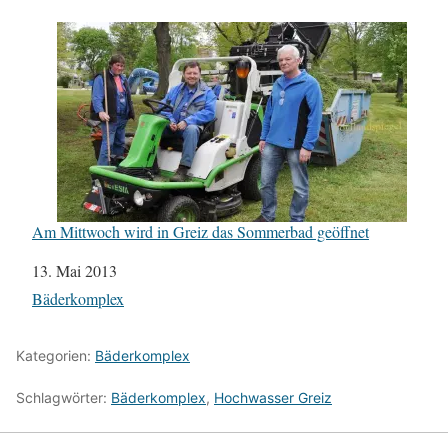
Am Mittwoch wird in Greiz das Sommerbad geöffnet
Datum
13. Mai 2013
In Bezug auf
Bäderkomplex
Kategorien:
Bäderkomplex
Schlagwörter:
Bäderkomplex
,
Hochwasser Greiz