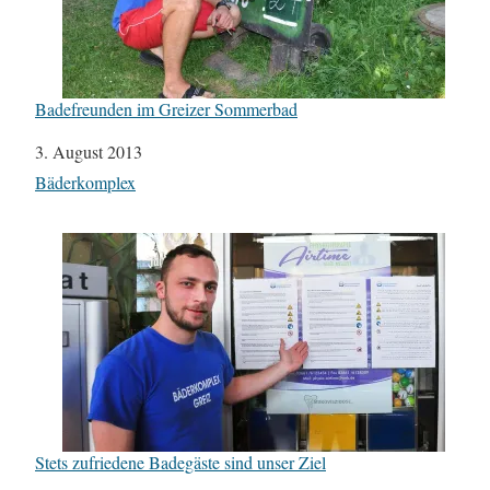
Badefreunden im Greizer Sommerbad
Datum
3. August 2013
In Bezug auf
Bäderkomplex
Stets zufriedene Badegäste sind unser Ziel