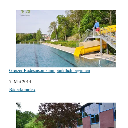
Greizer Badesaison kann pünktlich beginnen
Datum
7. Mai 2014
In Bezug auf
Bäderkomplex