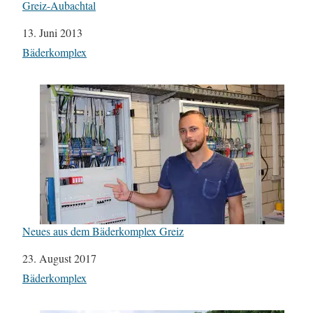
Greiz-Aubachtal
Datum
13. Juni 2013
In Bezug auf
Bäderkomplex
Neues aus dem Bäderkomplex Greiz
Datum
23. August 2017
In Bezug auf
Bäderkomplex