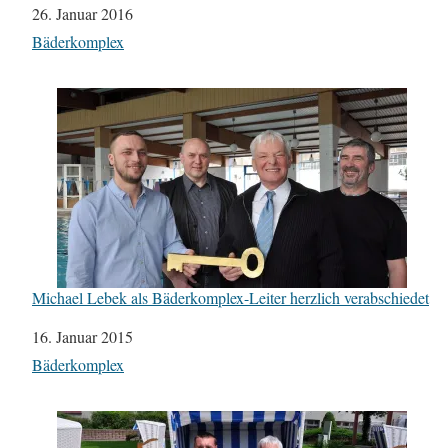
Datum
26. Januar 2016
In Bezug auf
Bäderkomplex
Michael Lebek als Bäderkomplex-Leiter herzlich verabschiedet
Datum
16. Januar 2015
In Bezug auf
Bäderkomplex