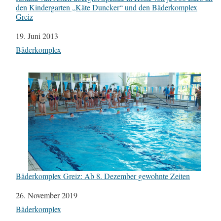
den Kindergarten „Käte Duncker“ und den Bäderkomplex
Greiz
Datum
19. Juni 2013
In Bezug auf
Bäderkomplex
Bäderkomplex Greiz: Ab 8. Dezember gewohnte Zeiten
Datum
26. November 2019
In Bezug auf
Bäderkomplex