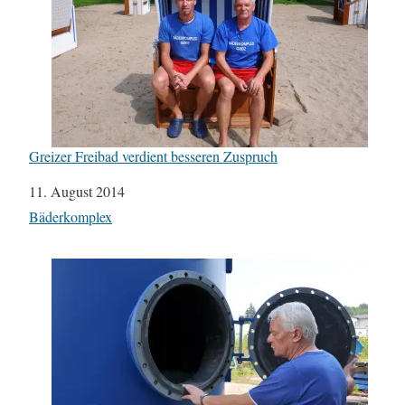
Greizer Freibad verdient besseren Zuspruch
Datum
11. August 2014
In Bezug auf
Bäderkomplex