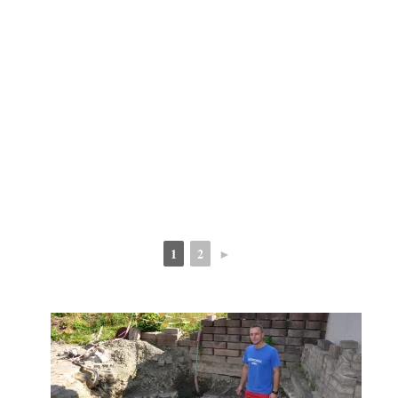
1
2
►