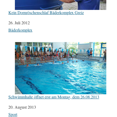
Kein Dornröschenschlaf Bäderkomplex Greiz
Datum
26. Juli 2012
In Bezug auf
Bäderkomplex
Schwimmhalle öffnet erst am Montag, dem 26.08.2013
Datum
20. August 2013
In Bezug auf
Sport