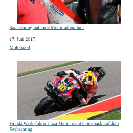
Sachsenring hat treue Motorradrennfans
Datum
17. Juni 2017
In Bezug auf
Motorsport
Honda-Werksfahrer Luca Marini plant Comeback auf dem
Sachsenring