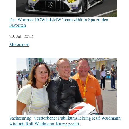
Das Wormser ROWE-BMW Team zählt in Spa zu den
Favoriten
Datum
29. Juli 2022
In Bezug auf
Motorsport
Sachsenring: Verstorbener Publikumsliebling Ralf Waldmann
wird mit Ralf-Waldmann-Kurve geehrt