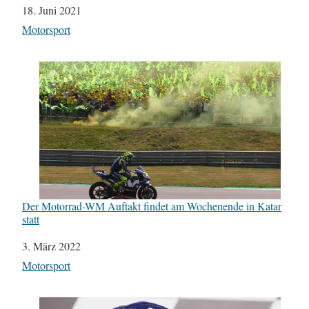
Datum
18. Juni 2021
In Bezug auf
Motorsport
Der Motorrad-WM Auftakt findet am Wochenende in Katar
statt
Datum
3. März 2022
In Bezug auf
Motorsport