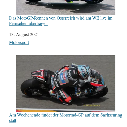
Das MotoGP-Rennen von Österreich wird am WE live im
Fernsehen übertragen
Datum
13. August 2021
In Bezug auf
Motorsport
Am Wochenende findet der Motorrad-GP auf dem Sachsenring
statt