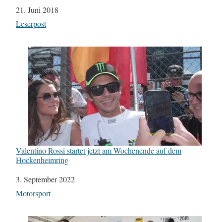
Datum
21. Juni 2018
In Bezug auf
Leserpost
Valentino Rossi startet jetzt am Wochenende auf dem
Hockenheimring
Datum
3. September 2022
In Bezug auf
Motorsport