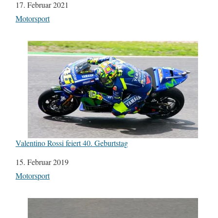
Datum
17. Februar 2021
In Bezug auf
Motorsport
Valentino Rossi feiert 40. Geburtstag
Datum
15. Februar 2019
In Bezug auf
Motorsport