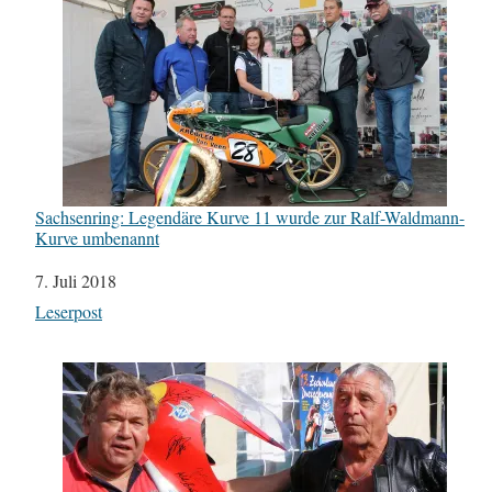
Sachsenring: Legendäre Kurve 11 wurde zur Ralf-Waldmann-
Kurve umbenannt
Datum
7. Juli 2018
In Bezug auf
Leserpost