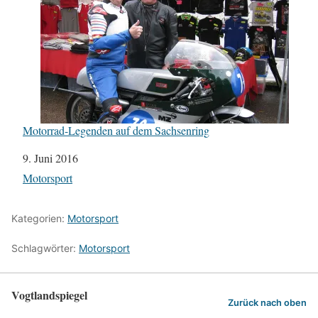
Motorrad-Legenden auf dem Sachsenring
Datum
9. Juni 2016
In Bezug auf
Motorsport
Kategorien:
Motorsport
Schlagwörter:
Motorsport
Vogtlandspiegel
Zurück nach oben