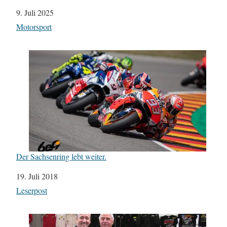
Datum
9. Juli 2025
In Bezug auf
Motorsport
Der Sachsenring lebt weiter.
Datum
19. Juli 2018
In Bezug auf
Leserpost