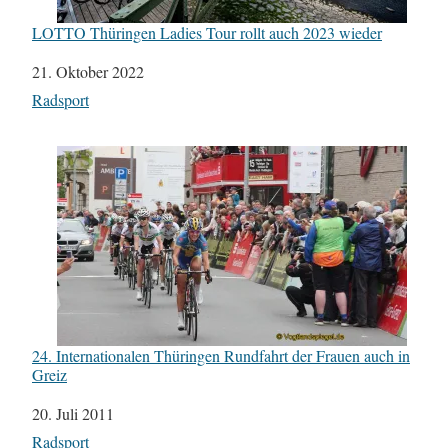
LOTTO Thüringen Ladies Tour rollt auch 2023 wieder
Datum
21. Oktober 2022
In Bezug auf
Radsport
24. Internationalen Thüringen Rundfahrt der Frauen auch in
Greiz
Datum
20. Juli 2011
In Bezug auf
Radsport