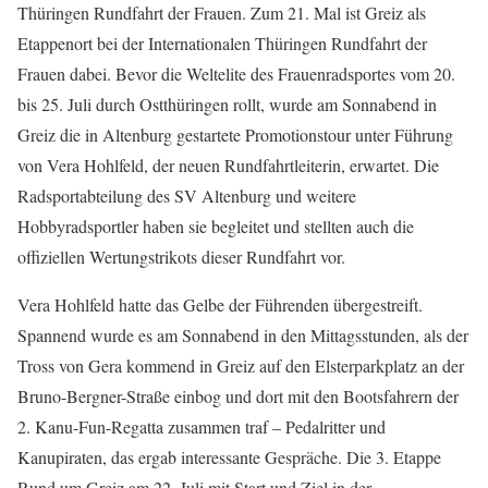
Thüringen Rundfahrt der Frauen. Zum 21. Mal ist Greiz als
Etappenort bei der Internationalen Thüringen Rundfahrt der
Frauen dabei. Bevor die Weltelite des Frauenradsportes vom 20.
bis 25. Juli durch Ostthüringen rollt, wurde am Sonnabend in
Greiz die in Altenburg gestartete Promotionstour unter Führung
von Vera Hohlfeld, der neuen Rundfahrtleiterin, erwartet. Die
Radsportabteilung des SV Altenburg und weitere
Hobbyradsportler haben sie begleitet und stellten auch die
offiziellen Wertungstrikots dieser Rundfahrt vor.
Vera Hohlfeld hatte das Gelbe der Führenden übergestreift.
Spannend wurde es am Sonnabend in den Mittagsstunden, als der
Tross von Gera kommend in Greiz auf den Elsterparkplatz an der
Bruno-Bergner-Straße einbog und dort mit den Bootsfahrern der
2. Kanu-Fun-Regatta zusammen traf – Pedalritter und
Kanupiraten, das ergab interessante Gespräche. Die 3. Etappe
Rund um Greiz am 22. Juli mit Start und Ziel in der