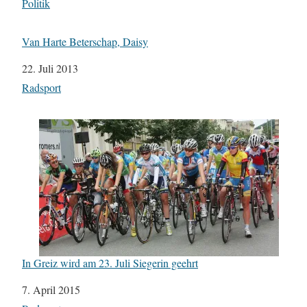
In Bezug auf
Politik
Van Harte Beterschap, Daisy
Datum
22. Juli 2013
In Bezug auf
Radsport
In Greiz wird am 23. Juli Siegerin geehrt
Datum
7. April 2015