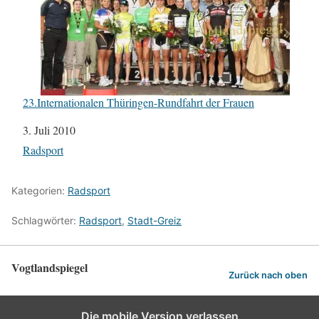
23.Internationalen Thüringen-Rundfahrt der Frauen
Datum
3. Juli 2010
In Bezug auf
Radsport
Kategorien:
Radsport
Schlagwörter:
Radsport
,
Stadt-Greiz
Vogtlandspiegel
Zurück nach oben
Die mobile Version verlassen