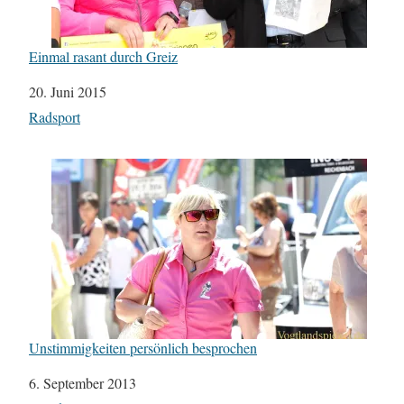
Einmal rasant durch Greiz
Datum
20. Juni 2015
In Bezug auf
Radsport
Unstimmigkeiten persönlich besprochen
Datum
6. September 2013