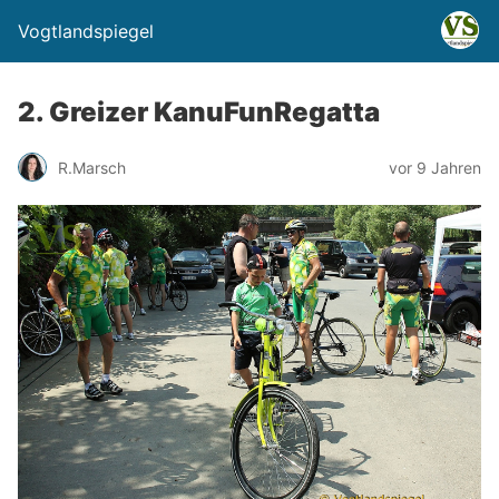
Vogtlandspiegel
2. Greizer KanuFunRegatta
R.Marsch
vor 9 Jahren