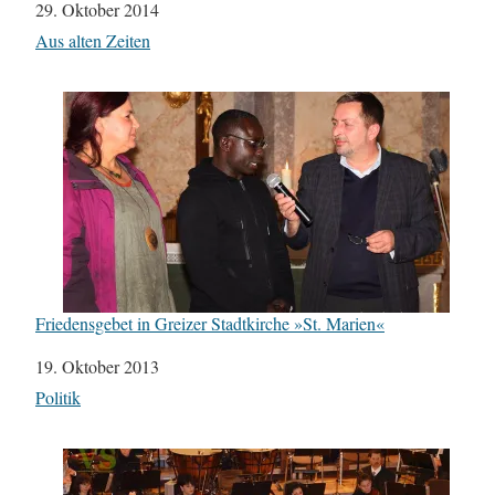
Datum
29. Oktober 2014
In Bezug auf
Aus alten Zeiten
Friedensgebet in Greizer Stadtkirche »St. Marien«
Datum
19. Oktober 2013
In Bezug auf
Politik