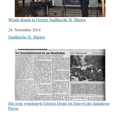
Wende-Kunst in Greizer Stadtkirche St. Marien
Datum
24. November 2014
In Bezug auf
Stadtkirche St. Marien
Die erste genehmigte Greizer Demo im Spiegel der damaligen
Presse