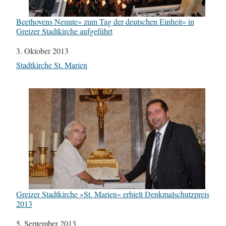
Beethovens Neunte» zum Tag der deutschen Einheit» in
Greizer Stadtkirche aufgeführt
Datum
3. Oktober 2013
In Bezug auf
Stadtkirche St. Marien
Greizer Stadtkirche »St. Marien« erhielt Denkmalschutzpreis
2013
Datum
5. September 2013