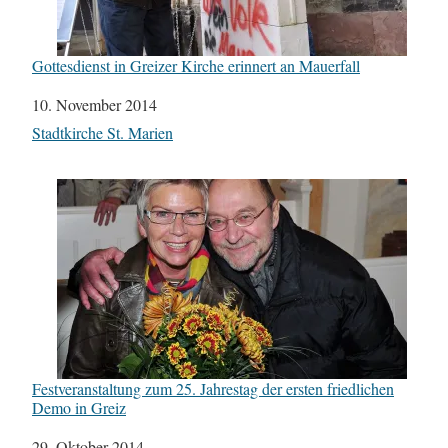
Gottesdienst in Greizer Kirche erinnert an Mauerfall
Datum
10. November 2014
In Bezug auf
Stadtkirche St. Marien
Festveranstaltung zum 25. Jahrestag der ersten friedlichen
Demo in Greiz
Datum
29. Oktober 2014