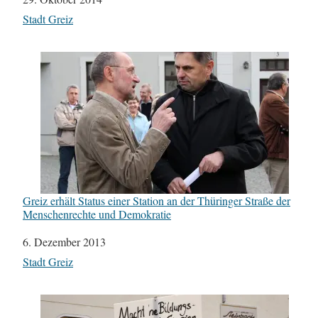
In Bezug auf
Stadt Greiz
Greiz erhält Status einer Station an der Thüringer Straße der
Menschenrechte und Demokratie
Datum
6. Dezember 2013
In Bezug auf
Stadt Greiz