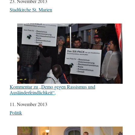
Datum
23. November 2013
In Bezug auf
Stadtkirche St. Marien
Kommentar zu „Demo gegen Rassismus und
Ausländerfeindlichkeit“,
Datum
11. November 2013
In Bezug auf
Politik