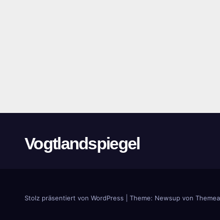
Vogtlandspiegel
Stolz präsentiert von WordPress
|
Theme:
Newsup
von
Themea