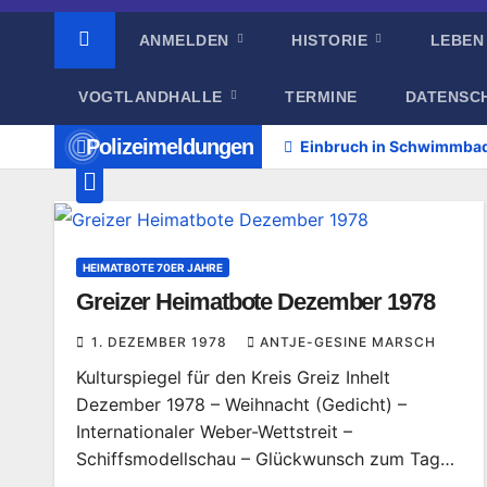
ANMELDEN
HISTORIE
LEBEN
VOGTLANDHALLE
TERMINE
DATENSC
Polizeimeldungen
Einbruch in Schwimmba
HEIMATBOTE 70ER JAHRE
Greizer Heimatbote Dezember 1978
1. DEZEMBER 1978
ANTJE-GESINE MARSCH
Kulturspiegel für den Kreis Greiz Inhelt
Dezember 1978 – Weihnacht (Gedicht) –
Internationaler Weber-Wettstreit –
Schiffsmodellschau – Glückwunsch zum Tag…