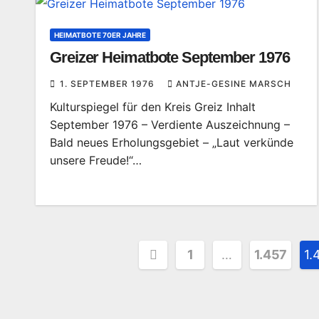
HEIMATBOTE 70ER JAHRE
Greizer Heimatbote September 1976
1. SEPTEMBER 1976
ANTJE-GESINE MARSCH
Kulturspiegel für den Kreis Greiz Inhalt
September 1976 – Verdiente Auszeichnung –
Bald neues Erholungsgebiet – „Laut verkünde
unsere Freude!“…
Seitennummerier
1
…
1.457
1.
der
Beiträge