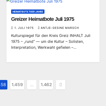
HEIMATBOTE 70ER JAHRE
Greizer Heimatbote Juli 1975
1. JULI 1975
ANTJE-GESINE MARSCH
Kulturspiegel für den Kreis Greiz INHALT Juli
1975 – „rund“ — um die Kultur – Solisten,
Interpretation, Werkwahl gefielen –…
ung
458
1.459
…
1.462