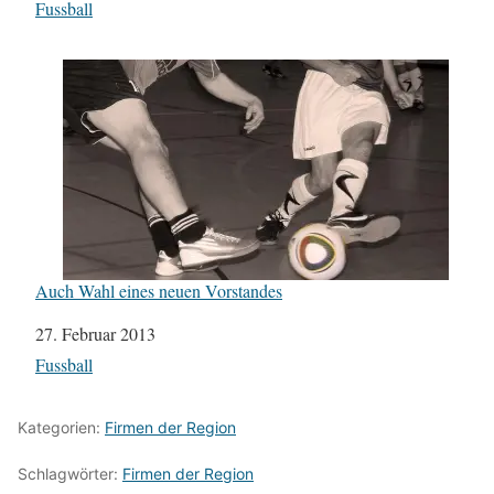
In Bezug auf
Fussball
Auch Wahl eines neuen Vorstandes
Datum
27. Februar 2013
In Bezug auf
Fussball
Kategorien:
Firmen der Region
Schlagwörter:
Firmen der Region