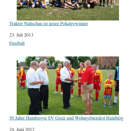
Traktor Naitschau ist neuer Pokalgewinner
Datum
23. Juli 2013
In Bezug auf
Fussball
50 Jahre Hainberger SV Greiz und Wohngebietsfest Hainberg
Datum
24. Juni 2012