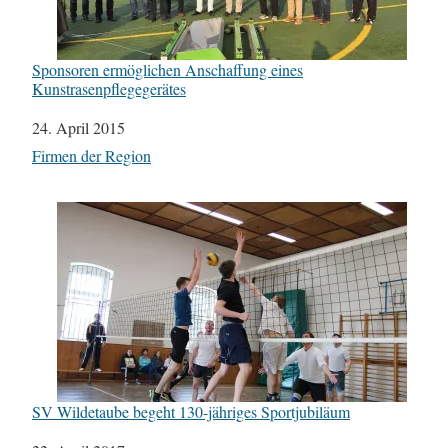
Sponsoren ermöglichen Anschaffung eines
Kunstrasenpflegegerätes
Datum
24. April 2015
In Bezug auf
Firmen der Region
SV Wildetaube begeht 130-jähriges Sportjubiläum