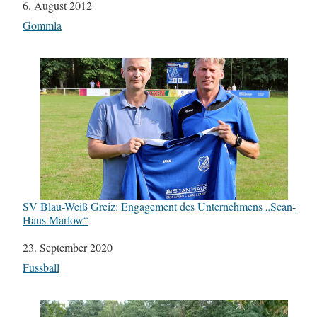
Datum
6. August 2012
In Bezug auf
Gommla
SV Blau-Weiß Greiz: Engagement des Unternehmens „Scan-
Haus Marlow“
Datum
23. September 2020
In Bezug auf
Fussball