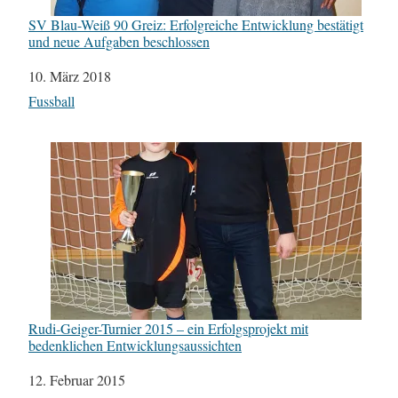
SV Blau-Weiß 90 Greiz: Erfolgreiche Entwicklung bestätigt
und neue Aufgaben beschlossen
Datum
10. März 2018
In Bezug auf
Fussball
Rudi-Geiger-Turnier 2015 – ein Erfolgsprojekt mit
bedenklichen Entwicklungsaussichten
Datum
12. Februar 2015