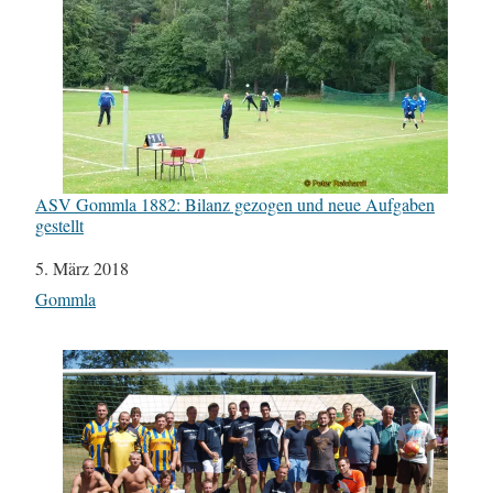
ASV Gommla 1882: Bilanz gezogen und neue Aufgaben
gestellt
Datum
5. März 2018
In Bezug auf
Gommla