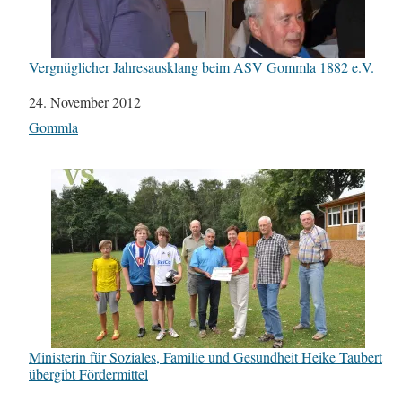
Vergnüglicher Jahresausklang beim ASV Gommla 1882 e.V.
Datum
24. November 2012
In Bezug auf
Gommla
Ministerin für Soziales, Familie und Gesundheit Heike Taubert
übergibt Fördermittel