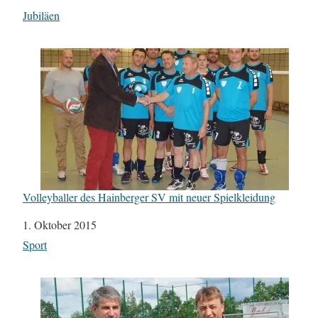
In Bezug auf
Jubiläen
Volleyballer des Hainberger SV mit neuer Spielkleidung
Datum
1. Oktober 2015
In Bezug auf
Sport