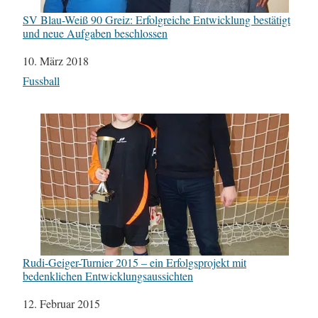
SV Blau-Weiß 90 Greiz: Erfolgreiche Entwicklung bestätigt
und neue Aufgaben beschlossen
Datum
10. März 2018
In Bezug auf
Fussball
Rudi-Geiger-Turnier 2015 – ein Erfolgsprojekt mit
bedenklichen Entwicklungsaussichten
Datum
12. Februar 2015