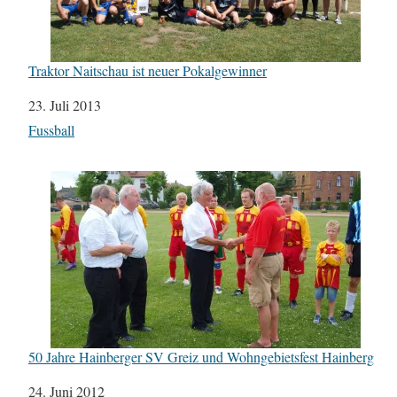
Traktor Naitschau ist neuer Pokalgewinner
Datum
23. Juli 2013
In Bezug auf
Fussball
50 Jahre Hainberger SV Greiz und Wohngebietsfest Hainberg
Datum
24. Juni 2012