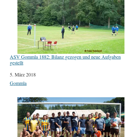
ASV Gommla 1882: Bilanz gezogen und neue Aufgaben
gestellt
Datum
5. März 2018
In Bezug auf
Gommla