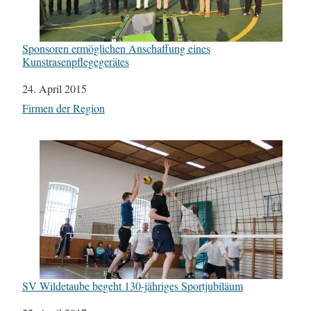
Sponsoren ermöglichen Anschaffung eines
Kunstrasenpflegegerätes
Datum
24. April 2015
In Bezug auf
Firmen der Region
SV Wildetaube begeht 130-jähriges Sportjubiläum