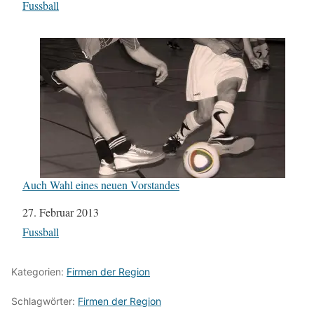
In Bezug auf
Fussball
Auch Wahl eines neuen Vorstandes
Datum
27. Februar 2013
In Bezug auf
Fussball
Kategorien:
Firmen der Region
Schlagwörter:
Firmen der Region