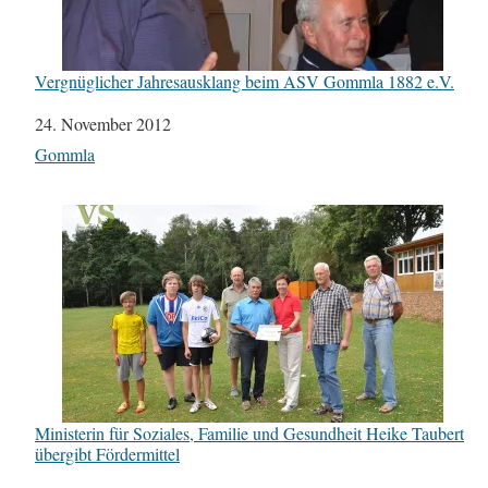
Vergnüglicher Jahresausklang beim ASV Gommla 1882 e.V.
Datum
24. November 2012
In Bezug auf
Gommla
Ministerin für Soziales, Familie und Gesundheit Heike Taubert
übergibt Fördermittel