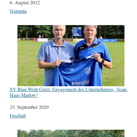
Datum
6. August 2012
In Bezug auf
Gommla
SV Blau-Weiß Greiz: Engagement des Unternehmens „Scan-
Haus Marlow“
Datum
23. September 2020
In Bezug auf
Fussball