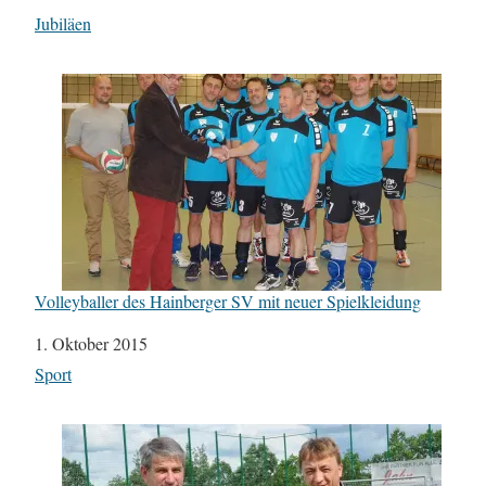
In Bezug auf
Jubiläen
Volleyballer des Hainberger SV mit neuer Spielkleidung
Datum
1. Oktober 2015
In Bezug auf
Sport