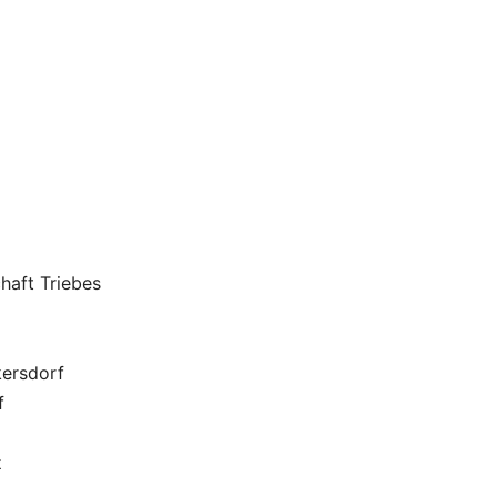
haft Triebes
ersdorf
f
z