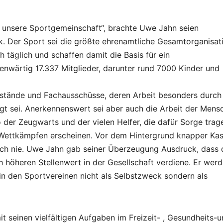
ür unsere Sportgemeinschaft“, brachte Uwe Jahn seien
 Der Sport sei die größte ehrenamtliche Gesamtorganisat
 täglich und schaffen damit die Basis für ein
enwärtig 17.337 Mitglieder, darunter rund 7000 Kinder und
stände und Fachausschüsse, deren Arbeit besonders durch
t sei. Anerkennenswert sei aber auch die Arbeit der Mens
der Zeugwarts und der vielen Helfer, die dafür Sorge trag
n Wettkämpfen erscheinen. Vor dem Hintergrund knapper Kas
noch nie. Uwe Jahn gab seiner Überzeugung Ausdruck, dass 
höheren Stellenwert in der Gesellschaft verdiene. Er wer
n den Sportvereinen nicht als Selbstzweck sondern als
t seinen vielfältigen Aufgaben im Freizeit- , Gesundheits-