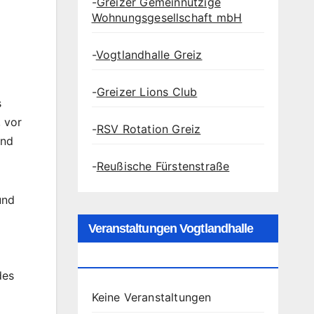
-
Greizer Gemeinnützige
Wohnungsgesellschaft mbH
-
Vogtlandhalle Greiz
-
Greizer Lions Club
s
, vor
-
RSV Rotation Greiz
und
-
Reußische Fürstenstraße
und
Veranstaltungen Vogtlandhalle
Greiz
des
Keine Veranstaltungen