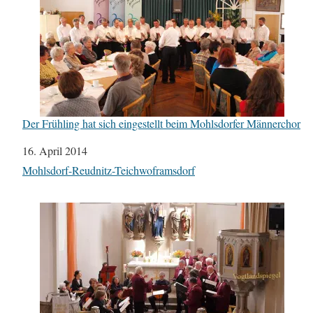
Der Frühling hat sich eingestellt beim Mohlsdorfer Männerchor
Datum
16. April 2014
In Bezug auf
Mohlsdorf-Reudnitz-Teichwoframsdorf