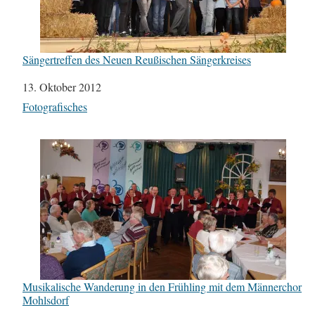
Sängertreffen des Neuen Reußischen Sängerkreises
Datum
13. Oktober 2012
In Bezug auf
Fotografisches
Musikalische Wanderung in den Frühling mit dem Männerchor
Mohlsdorf