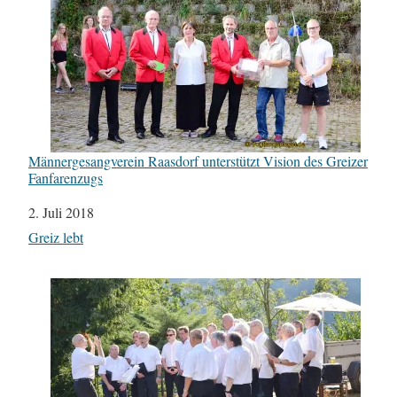
Männergesangverein Raasdorf unterstützt Vision des Greizer
Fanfarenzugs
Datum
2. Juli 2018
In Bezug auf
Greiz lebt