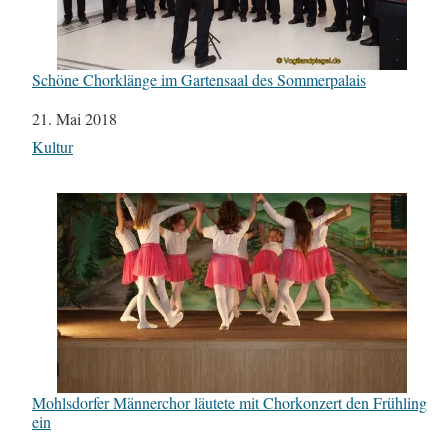
Schöne Chorklänge im Gartensaal des Sommerpalais
Datum
21. Mai 2018
In Bezug auf
Kultur
Mohlsdorfer Männerchor läutete mit Chorkonzert den Frühling
ein