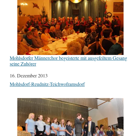
Mohlsdorfer Männerchor begeisterte mit ausgefeiltem Gesang
seine Zuhörer
Datum
16. Dezember 2013
In Bezug auf
Mohlsdorf-Reudnitz-Teichwoframsdorf