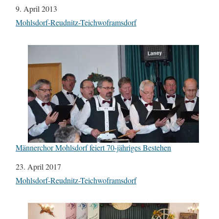
Datum
9. April 2013
In Bezug auf
Mohlsdorf-Reudnitz-Teichwoframsdorf
Männerchor Mohlsdorf feiert 70-jähriges Bestehen
Datum
23. April 2017
In Bezug auf
Mohlsdorf-Reudnitz-Teichwoframsdorf