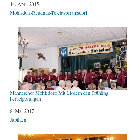
Datum
14. April 2015
In Bezug auf
Mohlsdorf-Reudnitz-Teichwoframsdorf
Männerchor Mohlsdorf: Mit Liedern den Frühling
herbeigesungen
Datum
8. Mai 2017
In Bezug auf
Jubiläen