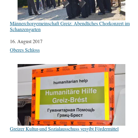
Männerchorgemeinschaft Greiz: Abendliches Chorkonzert im
Schanzengarten
Datum
16. August 2017
In Bezug auf
Oberes Schloss
Greizer Kultur-und Sozialausschuss vergibt Fördermittel