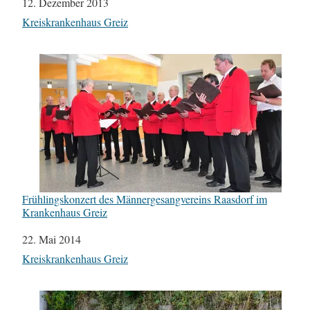
Datum
12. Dezember 2013
In Bezug auf
Kreiskrankenhaus Greiz
Frühlingskonzert des Männergesangvereins Raasdorf im
Krankenhaus Greiz
Datum
22. Mai 2014
In Bezug auf
Kreiskrankenhaus Greiz