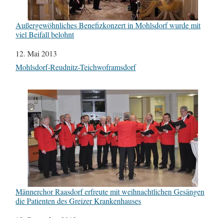
Außergewöhnliches Benefizkonzert in Mohlsdorf wurde mit
viel Beifall belohnt
Datum
12. Mai 2013
In Bezug auf
Mohlsdorf-Reudnitz-Teichwoframsdorf
Männerchor Raasdorf erfreute mit weihnachtlichen Gesängen
die Patienten des Greizer Krankenhauses