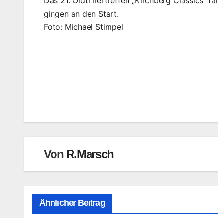
Das 21. Oldtimertreffen „Kirchberg Classics“
gingen an den Start.
Foto: Michael Stimpel
Beitragsnavigation
Von
R.Marsch
Ähnlicher Beitrag