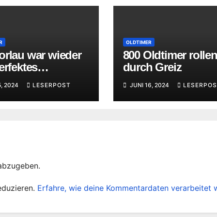
R
OLDTIMER
orlau war wieder
800 Oldtimer rolle
erfektes
durch Greiz
rsport-Fest
5, 2024
LESERPOST
JUNI 16, 2024
LESERPOS
abzugeben.
eduzieren.
Erfahre, wie deine Kommentardaten verarbeitet 