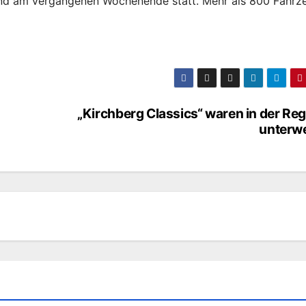
 fand am vergangenen Wochenende statt. Mehr als 800 Fahrz
„Kirchberg Classics“ waren in der Re
unterw