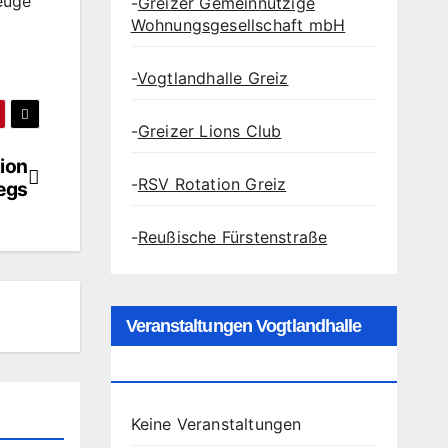
euge
-
Greizer Gemeinnützige
Wohnungsgesellschaft mbH
-
Vogtlandhalle Greiz
-
Greizer Lions Club
gion
-
RSV Rotation Greiz
egs
-
Reußische Fürstenstraße
Veranstaltungen Vogtlandhalle
Greiz
Keine Veranstaltungen