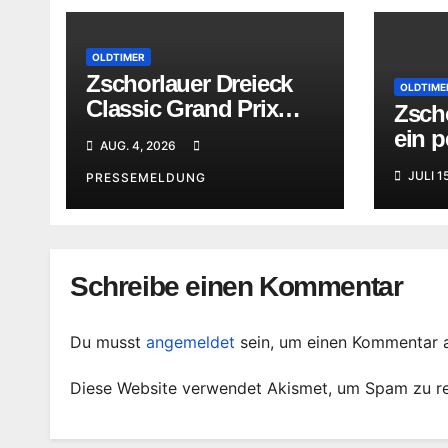
OLDTIMER
Zschorlauer Dreieck
OLDTIME
Classic Grand Prix
Zsch
erhöhte die Vorfreude
ein p
AUG. 4, 2026
aufs nächste Jubiläum
Moto
JULI 1
PRESSEMELDUNG
Schreibe einen Kommentar
Du musst
angemeldet
sein, um einen Kommentar 
Diese Website verwendet Akismet, um Spam zu r