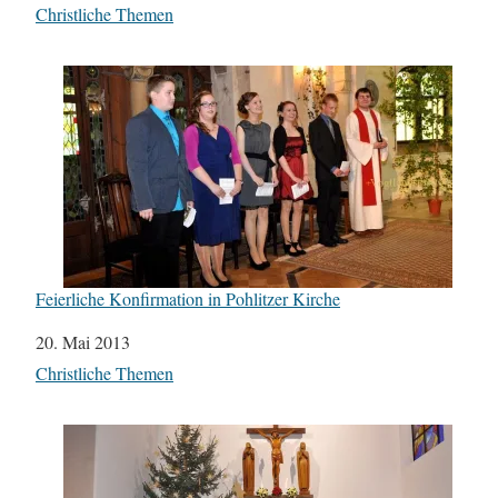
In Bezug auf
Christliche Themen
Feierliche Konfirmation in Pohlitzer Kirche
Datum
20. Mai 2013
In Bezug auf
Christliche Themen