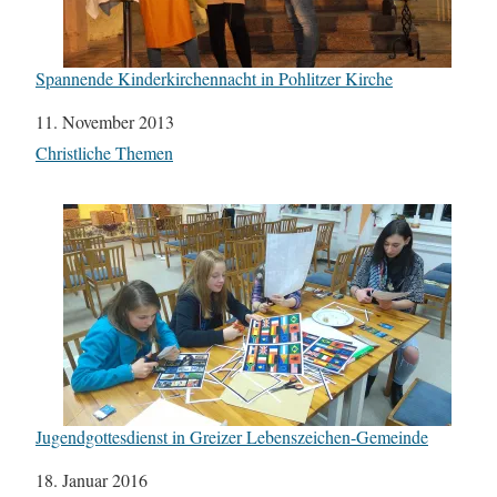
Spannende Kinderkirchennacht in Pohlitzer Kirche
Datum
11. November 2013
In Bezug auf
Christliche Themen
Jugendgottesdienst in Greizer Lebenszeichen-Gemeinde
Datum
18. Januar 2016