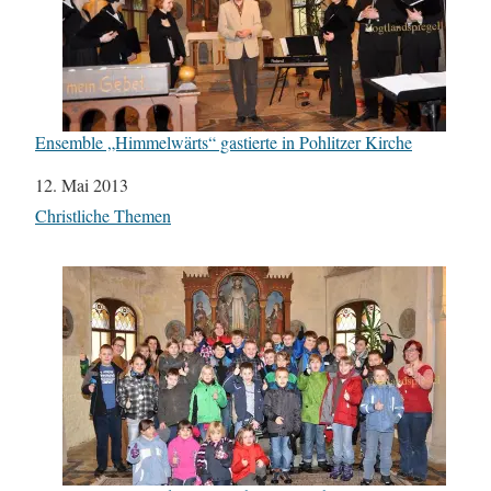
Ensemble „Himmelwärts“ gastierte in Pohlitzer Kirche
Datum
12. Mai 2013
In Bezug auf
Christliche Themen