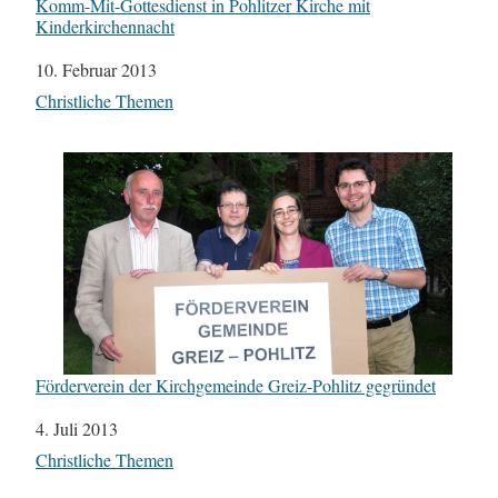
Komm-Mit-Gottesdienst in Pohlitzer Kirche mit
Kinderkirchennacht
Datum
10. Februar 2013
In Bezug auf
Christliche Themen
Förderverein der Kirchgemeinde Greiz-Pohlitz gegründet
Datum
4. Juli 2013
In Bezug auf
Christliche Themen