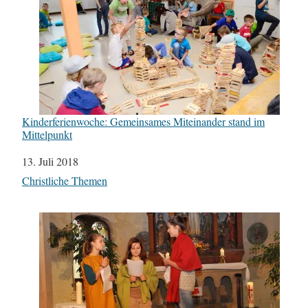
Kinderferienwoche: Gemeinsames Miteinander stand im
Mittelpunkt
Datum
13. Juli 2018
In Bezug auf
Christliche Themen