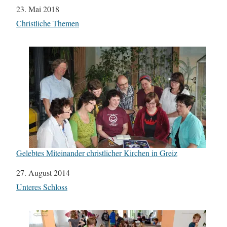
Datum
23. Mai 2018
In Bezug auf
Christliche Themen
Gelebtes Miteinander christlicher Kirchen in Greiz
Datum
27. August 2014
In Bezug auf
Unteres Schloss