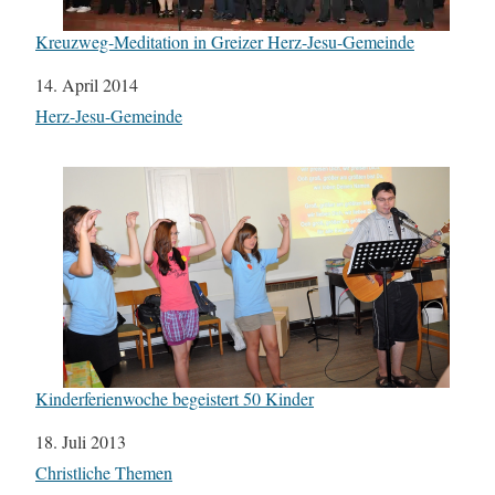
Kreuzweg-Meditation in Greizer Herz-Jesu-Gemeinde
Datum
14. April 2014
In Bezug auf
Herz-Jesu-Gemeinde
Kinderferienwoche begeistert 50 Kinder
Datum
18. Juli 2013
In Bezug auf
Christliche Themen