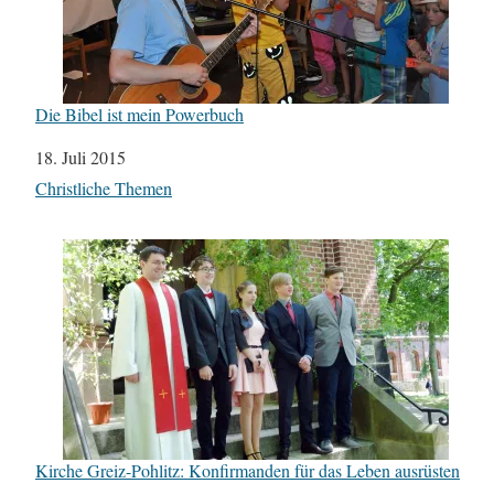
Die Bibel ist mein Powerbuch
Datum
18. Juli 2015
In Bezug auf
Christliche Themen
Kirche Greiz-Pohlitz: Konfirmanden für das Leben ausrüsten