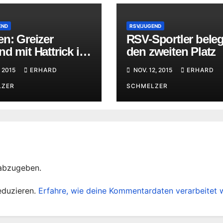
END
RSV/JUGEND
n: Greizer
RSV-Sportler bele
d mit Hattrick in
den zweiten Platz
eldeutschland
, 2015
ERHARD
NOV. 12, 2015
ERHARD
LZER
SCHMELZER
abzugeben.
eduzieren.
Erfahre, wie deine Kommentardaten verarbeitet 