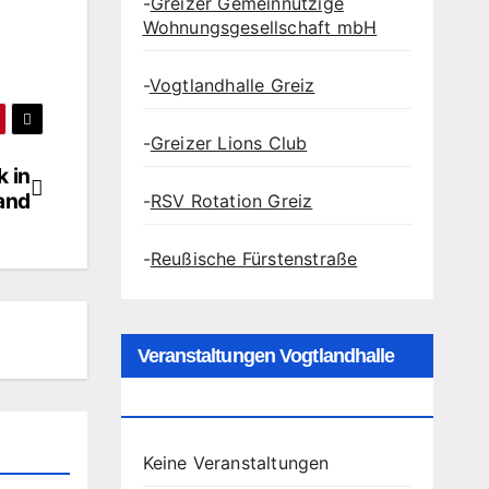
-
Greizer Gemeinnützige
Wohnungsgesellschaft mbH
-
Vogtlandhalle Greiz
-
Greizer Lions Club
k in
and
-
RSV Rotation Greiz
-
Reußische Fürstenstraße
Veranstaltungen Vogtlandhalle
Greiz
Keine Veranstaltungen