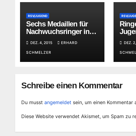
RSV/JUGEND
RSV/JUG
Sechs Medaillen für
Ringe
Nachwuchsringer in
Jugen
Waltershausen
Mitt
DEZ. 4, 2015
ERHARD
DEZ. 2
SCHMELZER
SCHME
Schreibe einen Kommentar
Du musst
angemeldet
sein, um einen Kommentar 
Diese Website verwendet Akismet, um Spam zu r