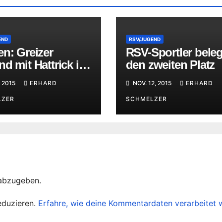
END
RSV/JUGEND
n: Greizer
RSV-Sportler bele
d mit Hattrick in
den zweiten Platz
eldeutschland
, 2015
ERHARD
NOV. 12, 2015
ERHARD
LZER
SCHMELZER
abzugeben.
eduzieren.
Erfahre, wie deine Kommentardaten verarbeitet 