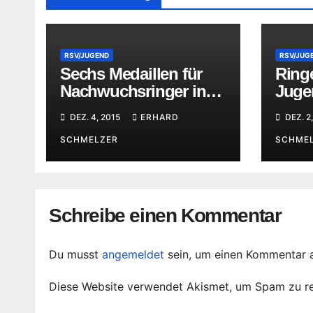
RSV/JUGEND
RSV/JUG
Sechs Medaillen für
Ringe
Nachwuchsringer in
Jugen
Waltershausen
Mitt
DEZ. 4, 2015
ERHARD
DEZ. 2
SCHMELZER
SCHME
Schreibe einen Kommentar
Du musst
angemeldet
sein, um einen Kommentar 
Diese Website verwendet Akismet, um Spam zu r