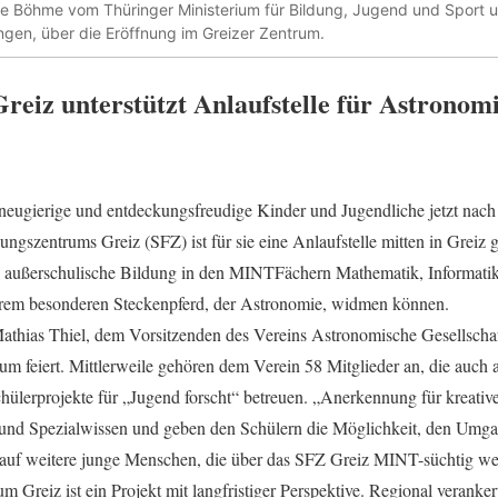
 Böhme vom Thüringer Ministerium für Bildung, Jugend und Sport u
ngen, über die Eröffnung im Greizer Zentrum.
reiz unterstützt Anlaufstelle für Astronomi
eugierige und entdeckungsfreudige Kinder und Jugendliche jetzt nach 
ngszentrums Greiz (SFZ) ist für sie eine Anlaufstelle mitten in Greiz 
ah außerschulische Bildung in den MINTFächern Mathematik, Informati
ihrem besonderen Steckenpferd, der Astronomie, widmen können.
athias Thiel, dem Vorsitzenden des Vereins Astronomische Gesellschaft
äum feiert. Mittlerweile gehören dem Verein 58 Mitglieder an, die auch
ülerprojekte für „Jugend forscht“ betreuen. „Anerkennung für kreative 
dund Spezialwissen und geben den Schülern die Möglichkeit, den Umga
l auf weitere junge Menschen, die über das SFZ Greiz MINT-süchtig we
 Greiz ist ein Projekt mit langfristiger Perspektive. Regional verankert