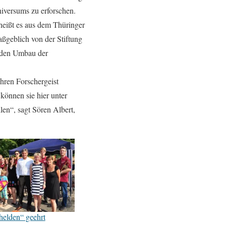
niversums zu erforschen.
heißt es aus dem Thüringer
ßgeblich von der Stiftung
e den Umbau der
hren Forschergeist
können sie hier unter
len“, sagt Sören Albert,
helden“ geehrt