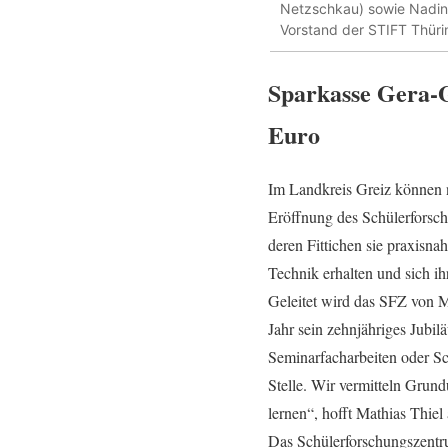
Netzschkau) sowie Nadine
Vorstand der STIFT Thüri
Sparkasse Gera-G
Euro
Im Landkreis Greiz können n
Eröffnung des Schülerforschu
deren Fittichen sie praxisn
Technik erhalten und sich 
Geleitet wird das SFZ von M
Jahr sein zehnjähriges Jubil
Seminarfacharbeiten oder Sch
Stelle. Wir vermitteln Grun
lernen“, hofft Mathias Thie
Das Schülerforschungszentrum