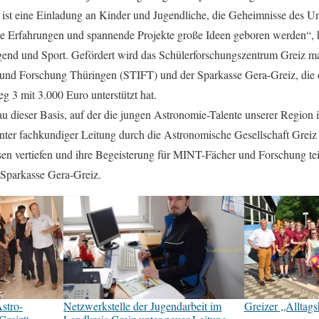
s ist eine Einladung an Kinder und Jugendliche, die Geheimnisse des U
he Erfahrungen und spannende Projekte große Ideen geboren werden“, 
gend und Sport. Gefördert wird das Schülerforschungszentrum Greiz ma
n und Forschung Thüringen (STIFT) und der Sparkasse Gera-Greiz, di
 3 mit 3.000 Euro unterstützt hat.
u dieser Basis, auf der die jungen Astronomie-Talente unserer Region i
ter fachkundiger Leitung durch die Astronomische Gesellschaft Greiz 
sen vertiefen und ihre Begeisterung für MINT-Fächer und Forschung tei
 Sparkasse Gera-Greiz.
stro-
Netzwerkstelle der Jugendarbeit im
Greizer „Alltags