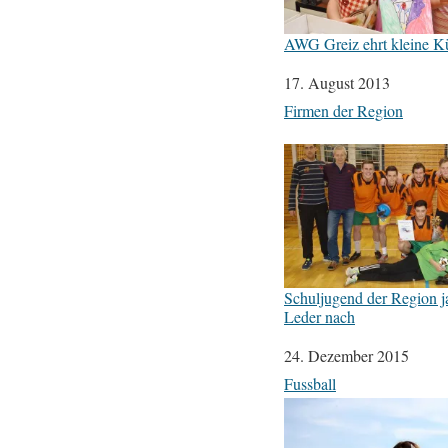
AWG Greiz ehrt kleine Kü
Datum
17. August 2013
In Bezug auf
Firmen der Region
Schuljugend der Region j
Leder nach
Datum
24. Dezember 2015
In Bezug auf
Fussball