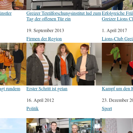
nstler
Greizer Textilforschungsinstitut lud zum
Erfolgreiche Frü
Tag der offenen Tür ein
Greizer Lions C
Datum
19. September 2013
Datum
1. April 2017
In Bezug auf
Firmen der Region
In Bezug auf
Lions-Club Grei
agt rundem
Erster Schritt ist getan
Kampf um den R
Datum
16. April 2012
Datum
23. Dezember 2
In Bezug auf
Politik
In Bezug auf
Sport