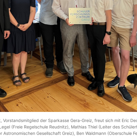
ert, Vorstandsmitglied der Sparkasse Gera-Greiz, freut sich mit Eric D
Legel (Freie Regelschule Reudnitz), Mathias Thiel (Leiter des Schül
er Astronomischen Gesellschaft Greiz), Ben Waldmann (Oberschule F