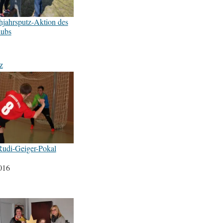
hjahrsputz-Aktion des
lubs
z
udi-Geiger-Pokal
016