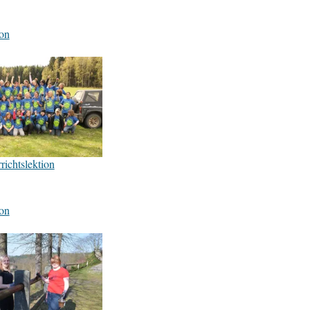
on
ichtslektion
on