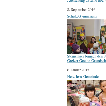
Ausstellung „Sterne über
Datum
8. September 2016
In Bezug auf
Schule/Gymnasium
Sternsinger bringen den S
Greizer Goethe-Grundsch
Datum
6. Januar 2015
In Bezug auf
Herz-Jesu-Gemeinde