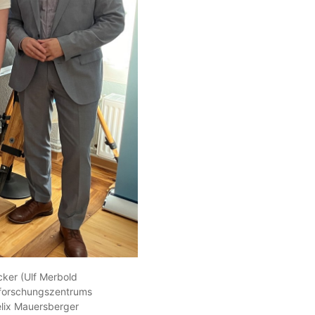
ecker (Ulf Merbold
erforschungszentrums
elix Mauersberger