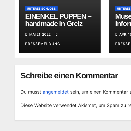
UNTERES SCHLOSS
UNTERES
EINENKEL PUPPEN –
Muse
handmade in Greiz
Infor
geöff
MAI 21, 2022
APR. 1
PRESSEMELDUNG
PRESS
Schreibe einen Kommentar
Du musst
angemeldet
sein, um einen Kommentar 
Diese Website verwendet Akismet, um Spam zu r