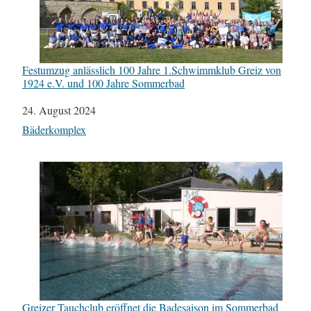
Festumzug anlässlich 100 Jahre 1.Schwimmklub Greiz von
1924 e.V. und 100 Jahre Sommerbad
Datum
24. August 2024
In Bezug auf
Bäderkomplex
Greizer Tauchclub eröffnet die Badesaison im Sommerbad