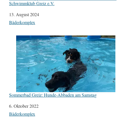
Schwimmklub Greiz e.V.
Datum
13. August 2024
In Bezug auf
Bäderkomplex
Sommerbad Greiz: Hunde-Abbaden am Samstag
Datum
6. Oktober 2022
In Bezug auf
Bäderkomplex