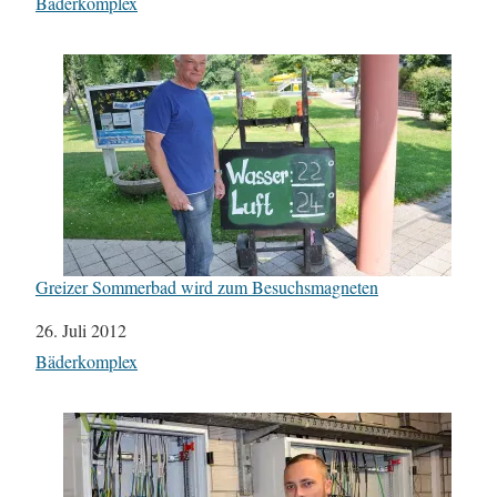
In Bezug auf
Bäderkomplex
Greizer Sommerbad wird zum Besuchsmagneten
Datum
26. Juli 2012
In Bezug auf
Bäderkomplex