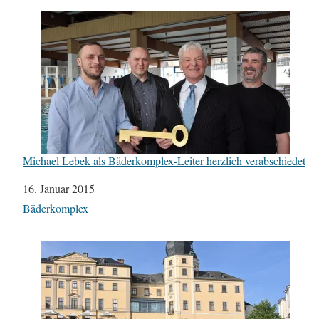
Michael Lebek als Bäderkomplex-Leiter herzlich verabschiedet
Datum
16. Januar 2015
In Bezug auf
Bäderkomplex