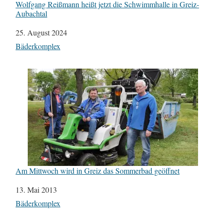
Wolfgang Reißmann heißt jetzt die Schwimmhalle in Greiz-
Aubachtal
Datum
25. August 2024
In Bezug auf
Bäderkomplex
Am Mittwoch wird in Greiz das Sommerbad geöffnet
Datum
13. Mai 2013
In Bezug auf
Bäderkomplex