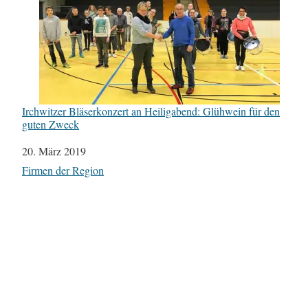
Irchwitzer Bläserkonzert an Heiligabend: Glühwein für den
guten Zweck
Datum
20. März 2019
In Bezug auf
Firmen der Region