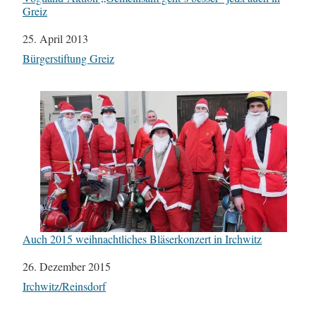
Greiz
Datum
25. April 2013
In Bezug auf
Bürgerstiftung Greiz
Auch 2015 weihnachtliches Bläserkonzert in Irchwitz
Datum
26. Dezember 2015
In Bezug auf
Irchwitz/Reinsdorf