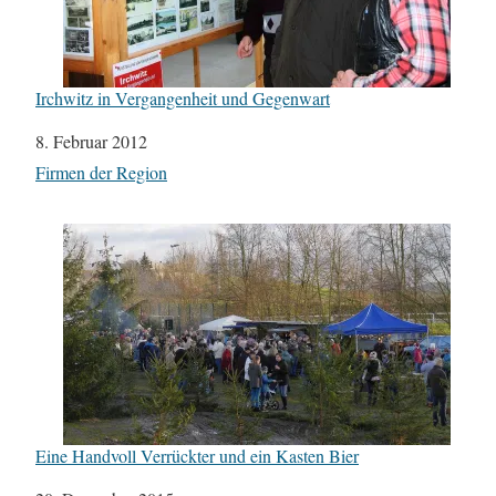
Irchwitz in Vergangenheit und Gegenwart
Datum
8. Februar 2012
In Bezug auf
Firmen der Region
Eine Handvoll Verrückter und ein Kasten Bier