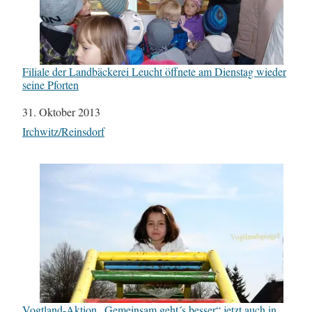
Filiale der Landbäckerei Leucht öffnete am Dienstag wieder
seine Pforten
Datum
31. Oktober 2013
In Bezug auf
Irchwitz/Reinsdorf
Vogtland-Aktion „Gemeinsam geht´s besser“ jetzt auch in