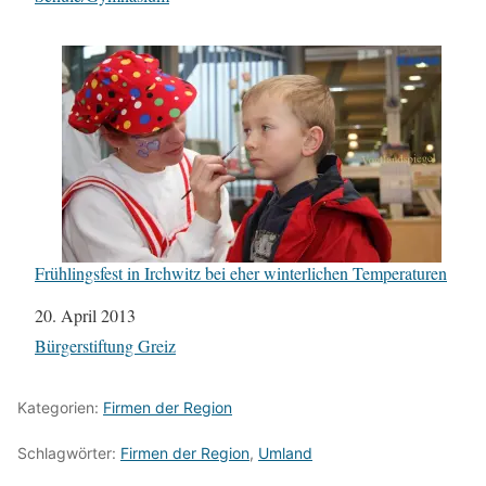
Frühlingsfest in Irchwitz bei eher winterlichen Temperaturen
Datum
20. April 2013
In Bezug auf
Bürgerstiftung Greiz
Kategorien:
Firmen der Region
Schlagwörter:
Firmen der Region
,
Umland