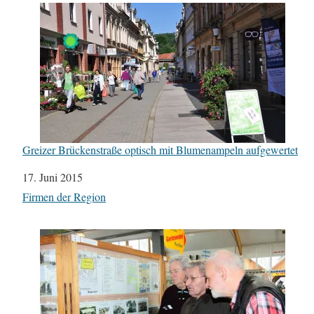
Greizer Brückenstraße optisch mit Blumenampeln aufgewertet
Datum
17. Juni 2015
In Bezug auf
Firmen der Region