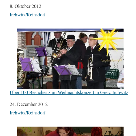
Datum
8. Oktober 2012
In Bezug auf
Irchwitz/Reinsdorf
Über 100 Besucher zum Weihnachtskonzert in Greiz-Irchwitz
Datum
24. Dezember 2012
In Bezug auf
Irchwitz/Reinsdorf