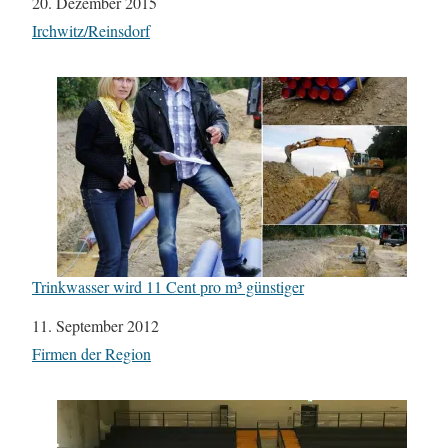
Datum
20. Dezember 2015
In Bezug auf
Irchwitz/Reinsdorf
Trinkwasser wird 11 Cent pro m³ günstiger
Datum
11. September 2012
In Bezug auf
Firmen der Region