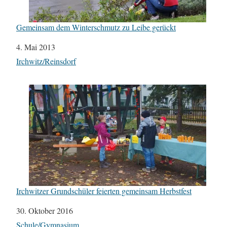
Gemeinsam dem Winterschmutz zu Leibe gerückt
Datum
4. Mai 2013
In Bezug auf
Irchwitz/Reinsdorf
Irchwitzer Grundschüler feierten gemeinsam Herbstfest
Datum
30. Oktober 2016
In Bezug auf
Schule/Gymnasium