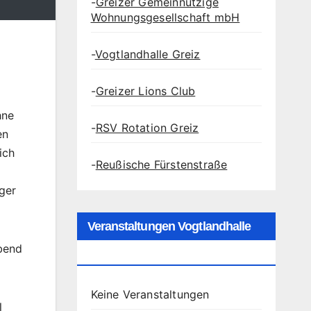
-
Greizer Gemeinnützige
Wohnungsgesellschaft mbH
-
Vogtlandhalle Greiz
-
Greizer Lions Club
hne
-
RSV Rotation Greiz
en
ich
-
Reußische Fürstenstraße
ger
Veranstaltungen Vogtlandhalle
Abend
Greiz
Keine Veranstaltungen
l