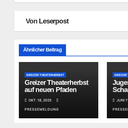
Von
Leserpost
Ähnlicher Beitrag
GREIZER THEATERHERBST
GREIZER
Greizer Theaterherbst
Jugen
auf neuen Pfaden
Scha
gesu
OKT. 18, 2025
JUNI 1
PRESSEMELDUNG
PRESS