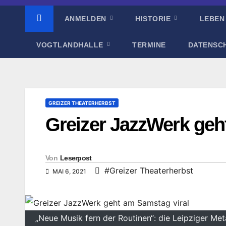
ANMELDEN
HISTORIE
LEBEN
VOGTLANDHALLE
TERMINE
DATENSC
GREIZER THEATERHERBST
Greizer JazzWerk geh
Von
Leserpost
#Greizer Theaterherbst
MAI 6, 2021
„Neue Musik fern der Routinen“: die Leipziger Me