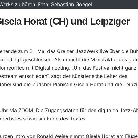
zWerks zu hören. Foto: Sebastian Goegel
Gisela Horat (CH) und Leipziger
nende zum 21. Mal das Greizer JazzWerk live über die Bü
nabedingt geschlossen. Also macht die Manufaktur des gut
meoffice mit Digitalmeeting. „Um das Festival nicht gänzl
vestream entschieden“, sagt der Künstlerische Leiter des
bei sind die Züricher Pianistin Gisela Horat und die Leipzi
 Uhr, via ZOOM. Die Zugangsdaten für den digitalen Jazz-
terherbstes sowie am Ende des Textes.
rzen Intro von Ronald Weise nimmt Gisela Horat am Flüge