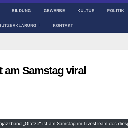
BILDUNG
GEWERBE
KULTUR
POLITIK
HUTZERKLÄRUNG
KONTAKT
t am Samstag viral
tajazzband „Glotze“ ist am Samstag im Livestream des diesj