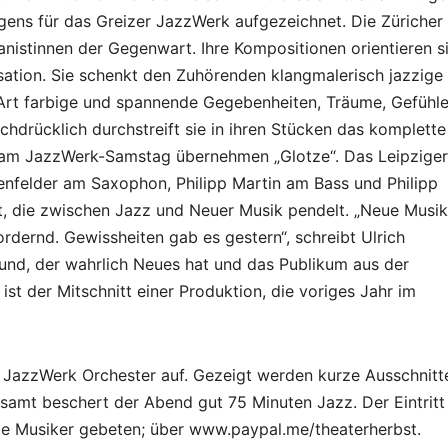
igens für das Greizer JazzWerk aufgezeichnet. Die Züricher
nistinnen der Gegenwart. Ihre Kompositionen orientieren s
sation. Sie schenkt den Zuhörenden klangmalerisch jazzige
 Art farbige und spannende Gegebenheiten, Träume, Gefühl
achdrücklich durchstreift sie in ihren Stücken das komplette
 am JazzWerk-Samstag übernehmen „Glotze“. Das Leipziger
enfelder am Saxophon, Philipp Martin am Bass und Philipp
, die zwischen Jazz und Neuer Musik pendelt. „Neue Musik
ordernd. Gewissheiten gab es gestern“, schreibt Ulrich
und, der wahrlich Neues hat und das Publikum aus der
ist der Mitschnitt einer Produktion, die voriges Jahr im
s JazzWerk Orchester auf. Gezeigt werden kurze Ausschnitt
amt beschert der Abend gut 75 Minuten Jazz. Der Eintritt 
 die Musiker gebeten; über www.paypal.me/theaterherbst.