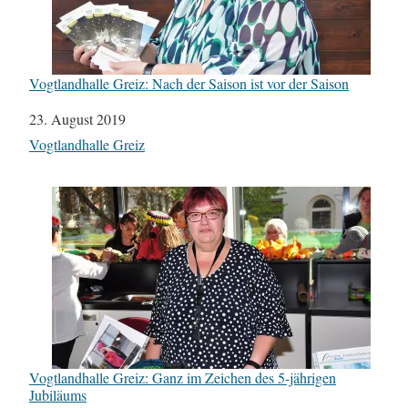
Vogtlandhalle Greiz: Nach der Saison ist vor der Saison
Datum
23. August 2019
In Bezug auf
Vogtlandhalle Greiz
Vogtlandhalle Greiz: Ganz im Zeichen des 5-jährigen
Jubiläums