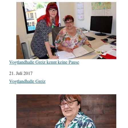
Vogtlandhalle Greiz kennt keine Pause
Datum
21. Juli 2017
In Bezug auf
Vogtlandhalle Greiz