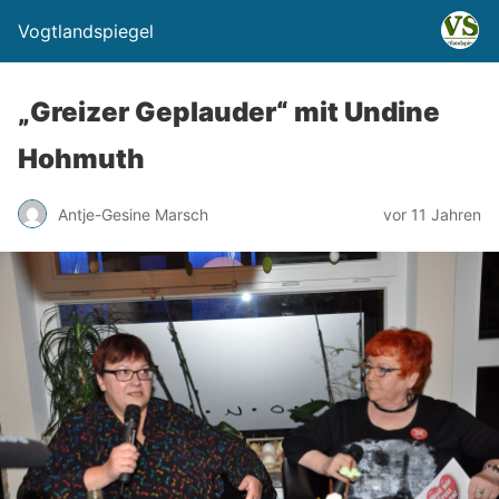
Vogtlandspiegel
„Greizer Geplauder“ mit Undine
Hohmuth
Antje-Gesine Marsch
vor 11 Jahren