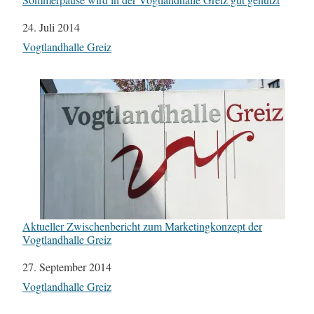
Datum
24. Juli 2014
In Bezug auf
Vogtlandhalle Greiz
Aktueller Zwischenbericht zum Marketingkonzept der
Vogtlandhalle Greiz
Datum
27. September 2014
In Bezug auf
Vogtlandhalle Greiz