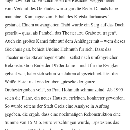
augenzwinkernd. Plötzlich seien die Besucher weggeblieben;
vom Verkauf des Gebäudes war sogar die Rede. Damals habe
man eine „Kampagne zum Erhalt des Kreiskulturhauses“
gestartet. Einem ausrangierten Trabi wurde ein Sarg auf das Dach
gestellt – quasi als Parabel, das Theater „zu Grabe zu tragen“.
Auch ein großes Kamel fuhr auf dem Anhänger mit – wem dieses
Gleichnis galt, behielt Undine Hohmuth für sich. Dass das
Theater in der Stavenhagenstraße – selbst nach umfangreicher
Rekonstruktion Ende der 1970er Jahre – nicht für die Ewigkeit
gebaut war, habe sich schon vor Jahren abgezeichnet. Lief die
Weiße Elster mal wieder über, „pieselte der ganze
Orchestergraben voll“, so Frau Hohmuth schmunzelnd. Ab 1999
seien die Pläne, ein neues Haus zu errichten, konkreter geworden.
So wurde seitens der Stadt Greiz eine Analyse in Auftrag
gegeben, die ergab, dass eine nochmaligen Rekonstruktion eine
Summe von 15 Mio. Euro verschlingen würde, „spätestens das