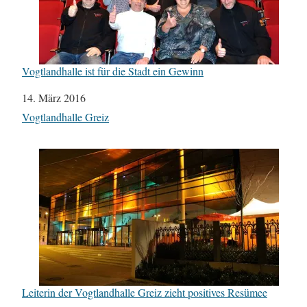
Vogtlandhalle ist für die Stadt ein Gewinn
Datum
14. März 2016
In Bezug auf
Vogtlandhalle Greiz
Leiterin der Vogtlandhalle Greiz zieht positives Resümee