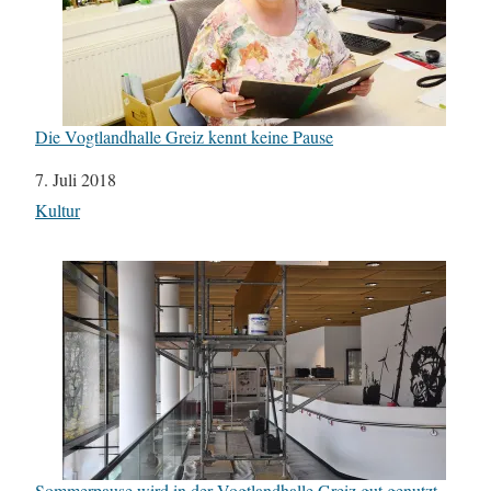
Die Vogtlandhalle Greiz kennt keine Pause
Datum
7. Juli 2018
In Bezug auf
Kultur
Sommerpause wird in der Vogtlandhalle Greiz gut genutzt