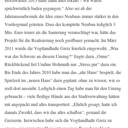
Hochwasser 2013 hätte dann alles erklärt – wir wären
sprichwörtlich baden gegangen.“ Also sei ab der
Jahrtausendwende die Idee eines Neubaus immer stärker in den
Vordergrund getreten. Dass der komplette Neubau lediglich 3
Mio. Euro teurer als die Sanierung veranschlagt war, hätte das
Projekt für die Realisierung noch greifbarer gemacht. Im März
2011 wurde die Vogtlandhalle Greiz feierlich eingeweiht. „Was
war das Schwere an diesem Umzug?“ fragte dazu „Omse“.
Rückblickend fiel Undine Hohmuth nur „Stress pur“ dazu ein.
Bis Ende des Jahres 2010 habe man das „alte Haus“ bespielt, die
Spielzeit im „neuen Haus“ dazu geplant, ohne zu wissen, wie es
reell dort aussieht. Lediglich einen Tag habe man für den Umzug
gebraucht – viele fleißige Hände aus der Stadtverwaltung hätten
mit angepackt und alles transportiert. „Ehrlich gesagt, hatte ich
damals Zweifel, dass wir das alles schaffen“, gestand die
Greizerin. Inzwischen habe sich die Vogtlandhalle Greiz zu