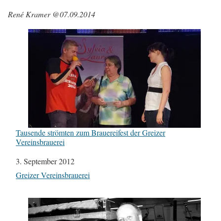
René Kramer @07.09.2014
Tausende strömten zum Brauereifest der Greizer
Vereinsbrauerei
Datum
3. September 2012
In Bezug auf
Greizer Vereinsbrauerei