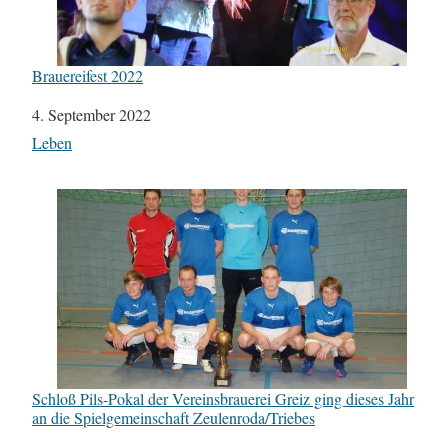
Brauereifest 2022
Datum
4. September 2022
In Bezug auf
Leben
Schloß Pils-Pokal der Vereinsbrauerei Greiz ging dieses Jahr
an die Spielgemeinschaft Zeulenroda/Triebes