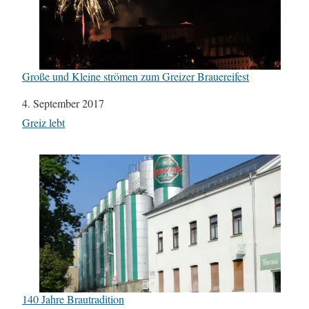
Große und Kleine strömen zum Greizer Brauereifest
Datum
4. September 2017
In Bezug auf
Greiz lebt
140 Jahre Brautradition