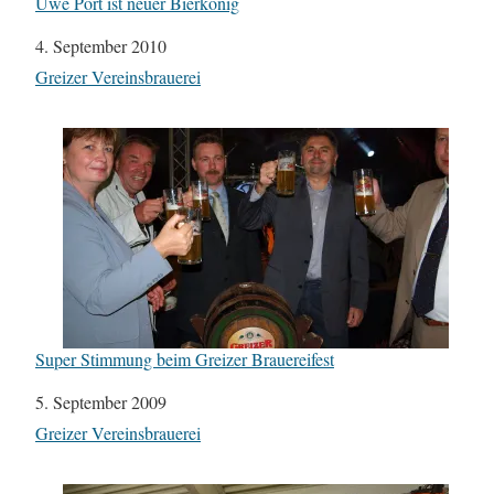
Uwe Port ist neuer Bierkönig
Datum
4. September 2010
In Bezug auf
Greizer Vereinsbrauerei
Super Stimmung beim Greizer Brauereifest
Datum
5. September 2009
In Bezug auf
Greizer Vereinsbrauerei