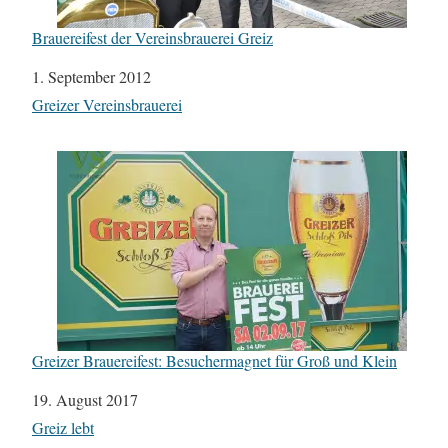
Brauereifest der Vereinsbrauerei Greiz
Datum
1. September 2012
In Bezug auf
Greizer Vereinsbrauerei
Greizer Brauereifest: Besuchermagnet für Groß und Klein
Datum
19. August 2017
In Bezug auf
Greiz lebt