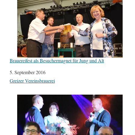
Brauereifest als Besuchermagnet für Jung und Alt
Datum
5. September 2016
In Bezug auf
Greizer Vereinsbrauerei