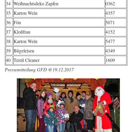
34
Weihnachtsdeko Zapfen
0362
35
Karton Wein
4357
36
Fön
5071
37
Kloßfrau
4152
38
Karton Wein
5477
39
Bügeleisen
4349
40
Textil Cleaner
1609
Pressemitteilung GFD @19.12.2017