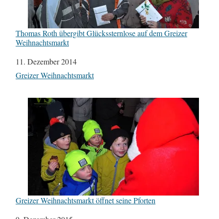
Thomas Roth übergibt Glückssternlose auf dem Greizer
Weihnachtsmarkt
Datum
11. Dezember 2014
In Bezug auf
Greizer Weihnachtsmarkt
Greizer Weihnachtsmarkt öffnet seine Pforten