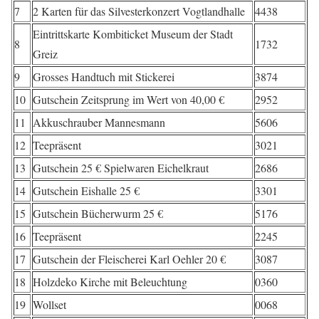
7
2 Karten für das Silvesterkonzert Vogtlandhalle
4438
Eintrittskarte Kombiticket Museum der Stadt
8
1732
Greiz
9
Grosses Handtuch mit Stickerei
3874
10
Gutschein Zeitsprung im Wert von 40,00 €
2952
11
Akkuschrauber Mannesmann
5606
12
Teepräsent
3021
13
Gutschein 25 € Spielwaren Eichelkraut
2686
14
Gutschein Eishalle 25 €
3301
15
Gutschein Bücherwurm 25 €
5176
16
Teepräsent
2245
17
Gutschein der Fleischerei Karl Oehler 20 €
3087
18
Holzdeko Kirche mit Beleuchtung
0360
19
Wollset
0068