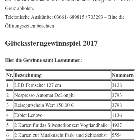
Greiz abholen.
Telefonische Auskünfte: 03661- 689815 / 703293 – Bitte die
Öffnungszeiten beachten!
Glückssterngewinnspiel 2017
Hier die Gewinne samt Losnummer:
Nr.
Bezeichnung
Nummern
1
LED Fernseher 127 cm
3128
2
Nespresso Automat DeLonghi
3793
3
Reisegutschein Wert 150,00 €
3798
4
Tablet Lenovo
1136
5
2 Karten für das Silvesterkonzert Vogtlandhalle
4927
6
2 Karten zur Musiknacht Park- und Schlossfest
5554