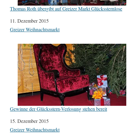
Thomas Roth übergibt auf Greizer Markt Glückssternlose
Datum
11. Dezember 2015
In Bezug auf
Greizer Weihnachtsmarkt
Gewinne der Glücksstern-Verlosung stehen bereit
Datum
15. Dezember 2015
In Bezug auf
Greizer Weihnachtsmarkt