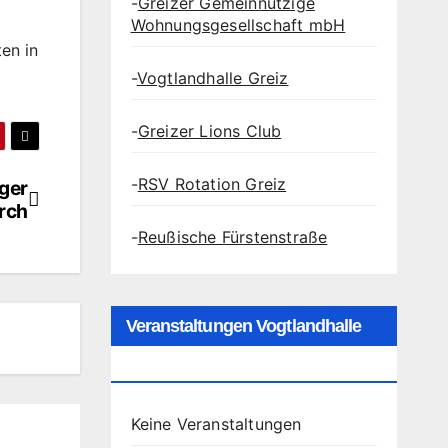
-
Greizer Gemeinnützige
Wohnungsgesellschaft mbH
en in
-
Vogtlandhalle Greiz
-
Greizer Lions Club
-
RSV Rotation Greiz
nger
rch
-
Reußische Fürstenstraße
Veranstaltungen Vogtlandhalle
Greiz
Keine Veranstaltungen