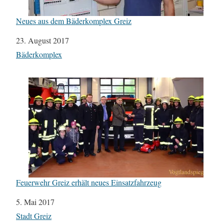
Neues aus dem Bäderkomplex Greiz
Datum
23. August 2017
In Bezug auf
Bäderkomplex
Feuerwehr Greiz erhält neues Einsatzfahrzeug
Datum
5. Mai 2017
In Bezug auf
Stadt Greiz