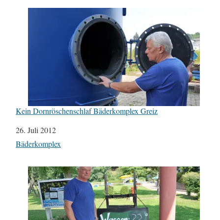
Kein Dornröschenschlaf Bäderkomplex Greiz
Datum
26. Juli 2012
In Bezug auf
Bäderkomplex