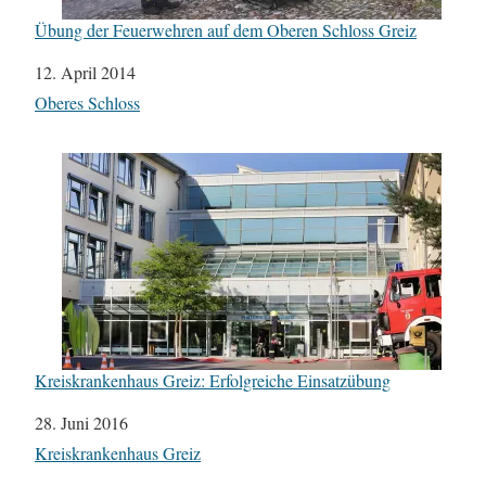
Übung der Feuerwehren auf dem Oberen Schloss Greiz
Datum
12. April 2014
In Bezug auf
Oberes Schloss
Kreiskrankenhaus Greiz: Erfolgreiche Einsatzübung
Datum
28. Juni 2016
In Bezug auf
Kreiskrankenhaus Greiz