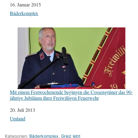
Datum
16. Januar 2015
In Bezug auf
Bäderkomplex
Mit einem Festwochenende begingen die Cossengrüner das 90-
jährige Jubiläum ihrer Freiwilligen Feuerwehr
Datum
20. Juli 2013
In Bezug auf
Umland
Kategorien:
Bäderkomplex
,
Greiz lebt