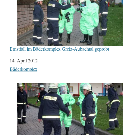
Ernstfall im Bäderkomplex Greiz-Aubachtal geprobt
Datum
14. April 2012
In Bezug auf
Bäderkomplex