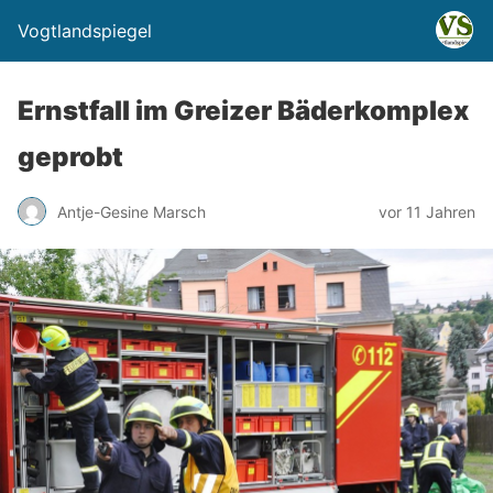
Vogtlandspiegel
Ernstfall im Greizer Bäderkomplex
geprobt
Antje-Gesine Marsch
vor 11 Jahren