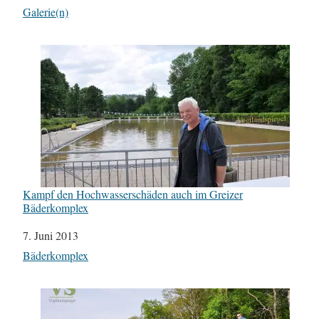
In Bezug auf
Galerie(n)
Kampf den Hochwasserschäden auch im Greizer
Bäderkomplex
Datum
7. Juni 2013
In Bezug auf
Bäderkomplex