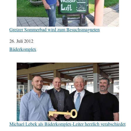
Greizer Sommerbad wird zum Besuchsmagneten
Datum
26. Juli 2012
In Bezug auf
Bäderkomplex
Michael Lebek als Bäderkomplex-Leiter herzlich verabschiedet