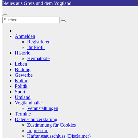
Neues aus Greiz und dem Vogtland
Anmelden
Registrieren
Ihr Profil
Historie
Heimatbote
Leben
Bildung
Gewerbe
Kultur
Politik
Sport
Umland
Vogtlandhalle
Veranstaltungen
Termine
Datenschutzerklärung
Zustimmung für Cookies
Impressum
Haftungsausschluss (Disclaimer)