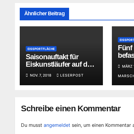
Ähnlicher Beitrag
EISSPOR
Fünf
EISSPORTFLÄCHE
befas
Saisonauftakt für
Them
Eiskunstläufer auf dem
MÄRZ 1
Greizer Eis
NOV. 7, 2018
LESERPOST
MARSC
Schreibe einen Kommentar
Du musst
angemeldet
sein, um einen Kommentar 