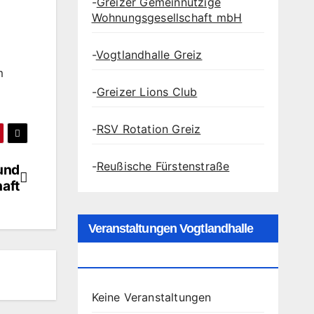
-
Greizer Gemeinnützige
Wohnungsgesellschaft mbH
-
Vogtlandhalle Greiz
m
-
Greizer Lions Club
-
RSV Rotation Greiz
-
Reußische Fürstenstraße
 und
haft
Veranstaltungen Vogtlandhalle
Greiz
Keine Veranstaltungen