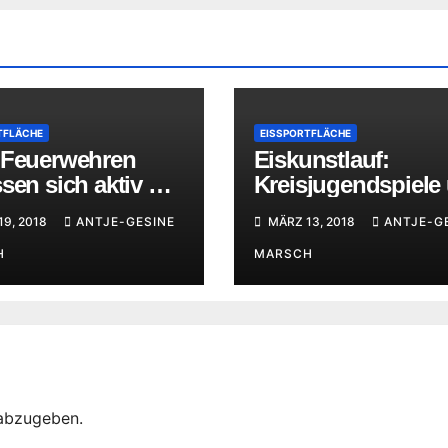
TFLÄCHE
EISSPORTFLÄCHE
 Feuerwehren
Eiskunstlauf:
sen sich aktiv mit
Kreisjugendspiele
a Eisrettung
erfolgreiche
9, 2018
ANTJE-GESINE
MÄRZ 13, 2018
ANTJE-G
Vereinsmeisterscha
H
MARSCH
abzugeben.