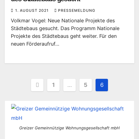
1. AUGUST 2021
PRESSEMELDUNG
Volkmar Vogel: Neue Nationale Projekte des
Städtebaus gesucht. Das Programm Nationale
Projekte des Städtebaus geht weiter. Für den
neuen Förderaufruf…
Seitennummerierung
1
…
5
6
der
Beiträge
Greizer Gemeinnützige Wohnungsgesellschaft mbH