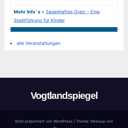
Mehr Info`s
»
Sagenhaftes Greiz – Eine
Stadtführung für Kinder
alle Veranstaltungen
Vogtlandspiegel
Stolz präsentiert von WordPress
|
Theme:
Newsup
von