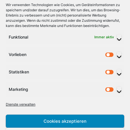
Wir verwenden Technologien wie Cookies, um Geräteinformationen zu
speichern und/oder darauf zuzugreifen. Wir tun dies, um das Browsing-
Mehr Info`s
»
Stadtführung Greiz - fürstlich
Erlebnis zu verbessern und um (nicht) personalisierte Werbung
anzuzeigen. Wenn du nicht zustimmst oder die Zustimmung widerrufst,
vogtländisch
kann dies bestimmte Merkmale und Funktionen beeinträchtigen.
Funktional
Immer aktiv
alle Veranstaltungen
Vorlieben
Vorlieb
Statistiken
Statist
Marketing
Market
Vogtlandspiegel
Dienste verwalten
Cookies akzeptieren
Stolz präsentiert von WordPress
|
Theme:
Newsup
von