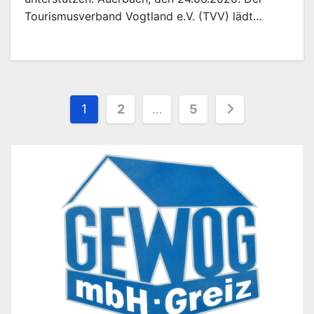
Tourismusverband Vogtland e.V. (TVV) lädt…
Seitennummerierung
1
2
…
5
der
Beiträge