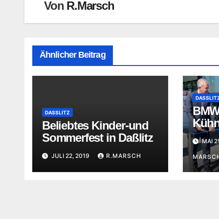
Von
R.Marsch
Ähnlicher Beitrag
DASSLIT
BMW
DASSLITZ
Kühn
Beliebtes Kinder-und
Feie
Sommerfest in Daßlitz
MAI 2
JULI 22, 2019
R.MARSCH
MARSC