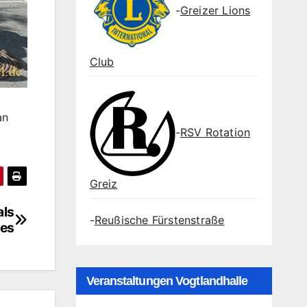
-
Greizer Lions
Club
an
-
RSV Rotation
Greiz
als
-
Reußische Fürstenstraße
es
Veranstaltungen Vogtlandhalle