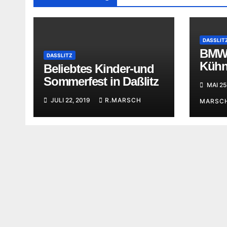
DASSLIT
BMW
DASSLITZ
Kühn
Beliebtes Kinder-und
Feie
Sommerfest in Daßlitz
MAI 25
JULI 22, 2019
R.MARSCH
MARSC