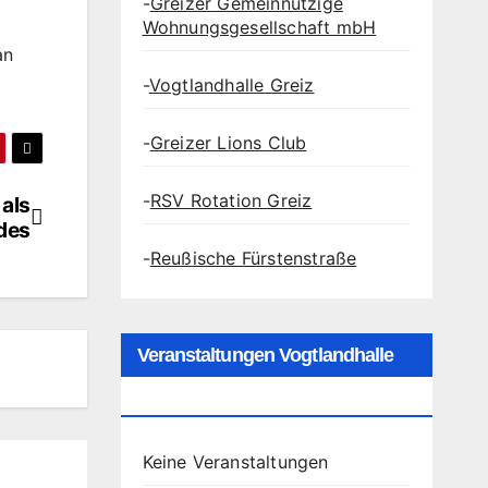
-
Greizer Gemeinnützige
Wohnungsgesellschaft mbH
an
-
Vogtlandhalle Greiz
-
Greizer Lions Club
-
RSV Rotation Greiz
als
des
-
Reußische Fürstenstraße
Veranstaltungen Vogtlandhalle
Greiz
Keine Veranstaltungen