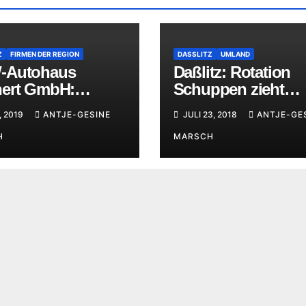
Z
FIRMEN DER REGION
DASSLITZ
UMLAND
-Autohaus
Daßlitz: Rotation
ert GmbH:
Schuppen zieht
rliche Einweihung
Feuerwehrauto am
, 2019
ANTJE-GESINE
JULI 23, 2018
ANTJE-GE
weitesten
H
MARSCH