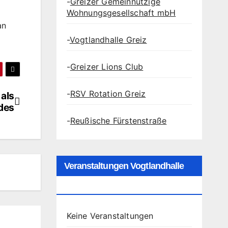
-
Greizer Gemeinnützige
Wohnungsgesellschaft mbH
an
-
Vogtlandhalle Greiz
-
Greizer Lions Club
-
RSV Rotation Greiz
als
des
-
Reußische Fürstenstraße
Veranstaltungen Vogtlandhalle
Greiz
Keine Veranstaltungen