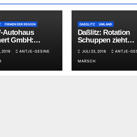
Z
FIRMEN DER REGION
DASSLITZ
UMLAND
-Autohaus
Daßlitz: Rotation
ert GmbH:
Schuppen zieht
rliche Einweihung
Feuerwehrauto am
, 2019
ANTJE-GESINE
JULI 23, 2018
ANTJE-GE
weitesten
H
MARSCH