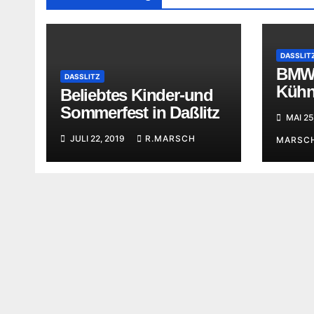
DASSLIT
BMW
DASSLITZ
Kühn
Beliebtes Kinder-und
Feie
Sommerfest in Daßlitz
MAI 25
JULI 22, 2019
R.MARSCH
MARSC