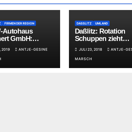
Z
FIRMEN DER REGION
DASSLITZ
UMLAND
-Autohaus
Daßlitz: Rotation
ert GmbH:
Schuppen zieht
rliche Einweihung
Feuerwehrauto am
, 2019
ANTJE-GESINE
JULI 23, 2018
ANTJE-GE
weitesten
H
MARSCH