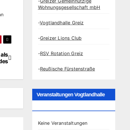
-
Greizer Gemeinnützige
Wohnungsgesellschaft mbH
an
-
Vogtlandhalle Greiz
-
Greizer Lions Club
-
RSV Rotation Greiz
als
des
-
Reußische Fürstenstraße
Veranstaltungen Vogtlandhalle
Greiz
Keine Veranstaltungen