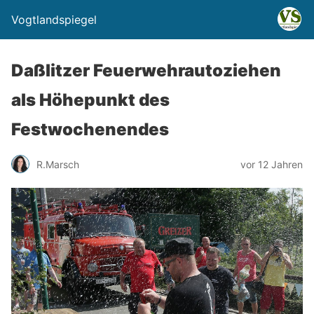
Vogtlandspiegel
Daßlitzer Feuerwehrautoziehen
als Höhepunkt des
Festwochenendes
R.Marsch
vor 12 Jahren